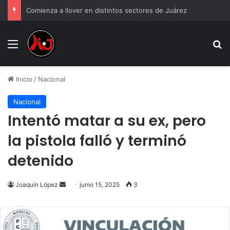
Comienza a llover en distintos sectores de Juárez
Menu
B
Inicio
/
Nacional
Nacional
Intentó matar a su ex, pero
la pistola falló y terminó
detenido
Send
Joaquín López
junio 15, 2025
3
an
email