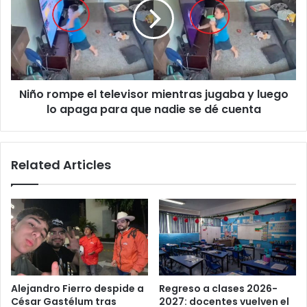
televisor
mientras
jugaba
y
luego
lo
Niño rompe el televisor mientras jugaba y luego
apaga
para
lo apaga para que nadie se dé cuenta
que
nadie
se
Related Articles
dé
cuenta
Alejandro Fierro despide a
Regreso a clases 2026-
César Gastélum tras
2027: docentes vuelven el