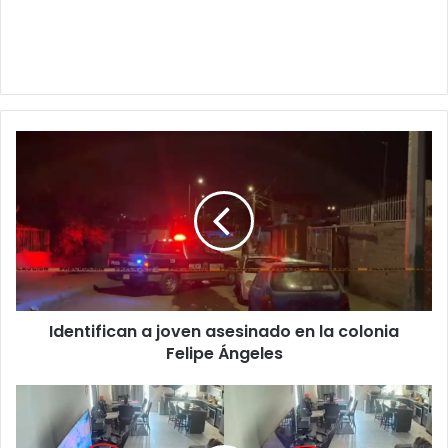
Identifican
a
joven
asesinado
en
la
colonia
Felipe
Ángeles
Identifican a joven asesinado en la colonia
Felipe Ángeles
Niño
rompe
el