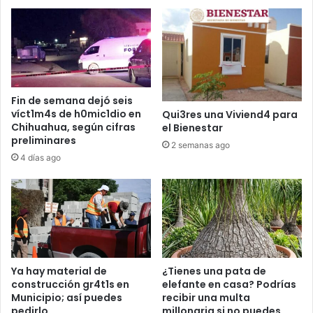
Fin de semana dejó seis
víct1m4s de h0mic1dio en
Qui3res una Viviend4 para
Chihuahua, según cifras
el Bienestar
preliminares
2 semanas ago
4 días ago
Ya hay material de
¿Tienes una pata de
construcción gr4t1s en
elefante en casa? Podrías
Municipio; así puedes
recibir una multa
pedirlo
millonaria si no puedes