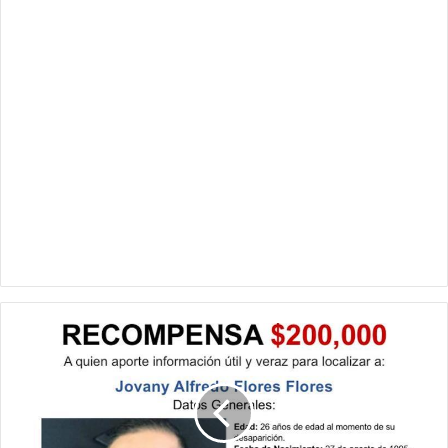
Ofrecen
$200
mil
por
Jovany;
desapareció