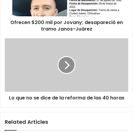
en
tramo
Janos-
Ofrecen $200 mil por Jovany; desapareció en
Juárez
tramo Janos-Juárez
Lo
que
no
se
dice
de
la
reforma
de
Lo que no se dice de la reforma de las 40 horas
las
40
horas
Related Articles