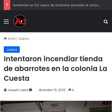
Aumentan en EU casos de síndrome asociado al consumo frecuente de marihuana
Menu
B
Inicio
/
Juárez
Juárez
Intentaron incendiar tienda
de abarrotes en la colonia La
Cuesta
Send
Joaquín López
diciembre 15, 2025
4
an
email