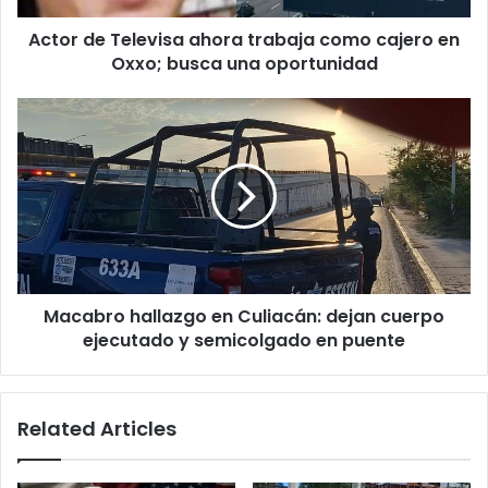
Oxxo;
Actor de Televisa ahora trabaja como cajero en
busca
una
Oxxo; busca una oportunidad
oportunidad
Macabro
hallazgo
en
Culiacán:
dejan
cuerpo
ejecutado
y
semicolgado
Macabro hallazgo en Culiacán: dejan cuerpo
en
puente
ejecutado y semicolgado en puente
Related Articles