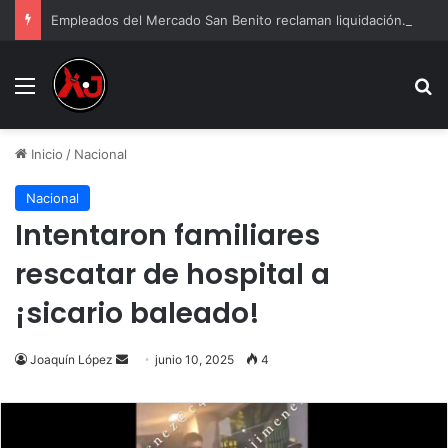
Empleados del Mercado San Benito reclaman liquidación tras cierre
Menu
B
Inicio
/
Nacional
Nacional
Intentaron familiares
rescatar de hospital a
¡sicario baleado!
Send
Joaquín López
junio 10, 2025
4
an
email