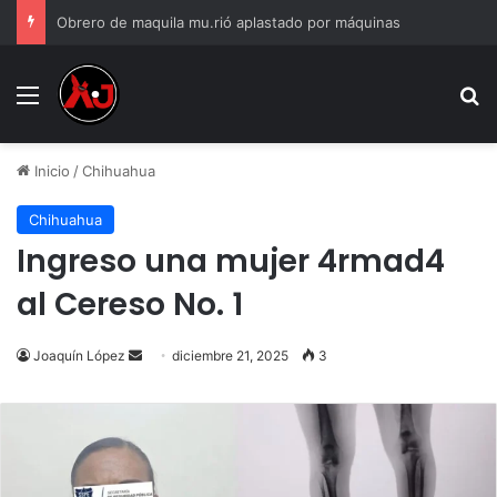
Mu3re obrero de maquiladora tras ser prensado por maquinaria
Menu
B
Inicio
/
Chihuahua
Chihuahua
Ingreso una mujer 4rmad4
al Cereso No. 1
Send
Joaquín López
diciembre 21, 2025
3
an
email