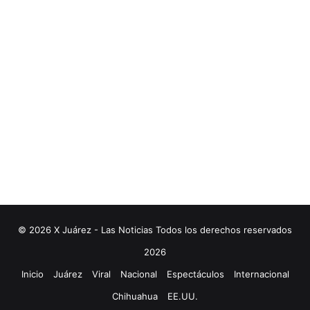
© 2026 X Juárez - Las Noticias Todos los derechos reservados
2026
Inicio
Juárez
Viral
Nacional
Espectáculos
Internacional
Chihuahua
EE.UU.