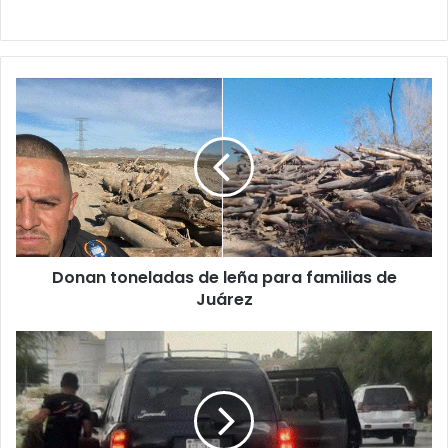
Donan
toneladas
de
leña
para
familias
de
Juárez
Donan toneladas de leña para familias de
Juárez
Le
caerá
fuerte
multa
por
tirar