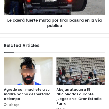
basura
en
la
Le caerá fuerte multa por tirar basura en la vía
vía
pública
pública
Related Articles
Agrede con machete a su
Abejas atacan a 19
madre por no despertarlo
aficionados durante
a tiempo
juegos en el Gran Estadio
Parral
1 día ago