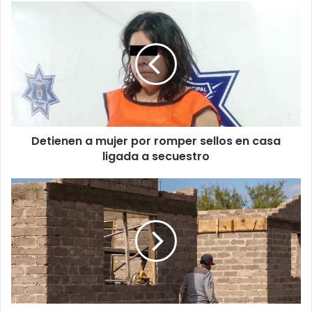
Detienen
a
mujer
por
romper
sellos
en
casa
ligada
Detienen a mujer por romper sellos en casa
a
secuestro
ligada a secuestro
¡Arranca
programa
de
vivienda
2025
en
Juárez
con
cr3ditos