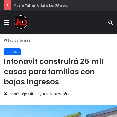
Muere William Orbit a los 69 años
Menu
B
Inicio
/
Juárez
Juárez
Infonavit construirá 25 mil
casas para familias con
bajos ingresos
Send
Joaquín López
junio 18, 2025
2
an
email