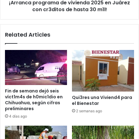
¡Arranca programa de vivienda 2025 en Juárez
de
hasta
con cr3ditos de hasta 30 m1l!
30
m1l!
Related Articles
Fin de semana dejó seis
víct1m4s de h0mic1dio en
Qui3res una Viviend4 para
Chihuahua, según cifras
el Bienestar
preliminares
2 semanas ago
4 días ago