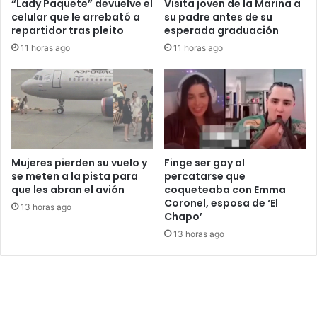
“Lady Paquete” devuelve el
Visita joven de la Marina a
celular que le arrebató a
su padre antes de su
repartidor tras pleito
esperada graduación
11 horas ago
11 horas ago
Mujeres pierden su vuelo y
Finge ser gay al
se meten a la pista para
percatarse que
que les abran el avión
coqueteaba con Emma
Coronel, esposa de ‘El
13 horas ago
Chapo’
13 horas ago