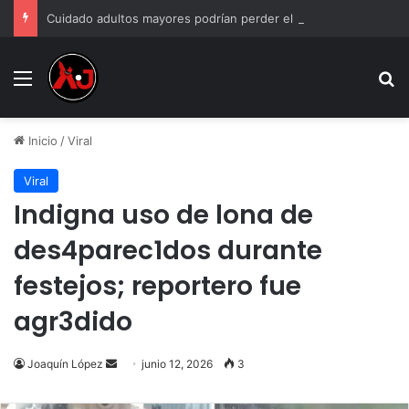
Cuidado adultos mayores podrían perder el pago de la Pensión Bienestar si incumplen estas reglas
Menu
B
Inicio
/
Viral
Viral
Indigna uso de lona de
des4parec1dos durante
festejos; reportero fue
agr3dido
Send
Joaquín López
junio 12, 2026
3
an
email