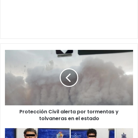
Protección
Civil
alerta
por
tormentas
y
tolvaneras
en
el
Protección Civil alerta por tormentas y
estado
tolvaneras en el estado
SSPM
detiene