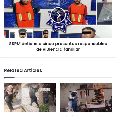
a
cinco
presuntos
responsables
de
vi0lenc1a
familiar
SSPM detiene a cinco presuntos responsables
de vi0lenc1a familiar
Related Articles