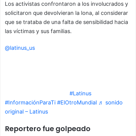
Los activistas confrontaron a los involucrados y
solicitaron que devolvieran la lona, al considerar
que se trataba de una falta de sensibilidad hacia
las víctimas y sus familias.
@latinus_us
En los alrededores del Ángel de la
Independencia, un grupo de aficionados
presuntamente en estado de ebriedad
protagonizó conatos de bronca luego de utilizar
una lona de personas desaparecidas para
resguardarse de la lluvia.
#Latinus
#InformaciónParaTi
#ElOtroMundial
♬ sonido
original – Latinus
Reportero fue golpeado