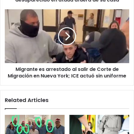
afuera
de
Migrante
su
es
casa
arrestado
al
salir
de
Corte
de
Migración
Migrante es arrestado al salir de Corte de
en
Nueva
Migración en Nueva York; ICE actuó sin uniforme
York;
ICE
actuó
Related Articles
sin
uniforme