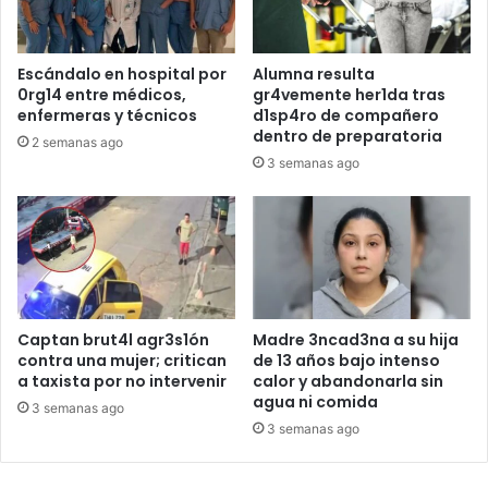
Escándalo en hospital por
Alumna resulta
0rg14 entre médicos,
gr4vemente her1da tras
enfermeras y técnicos
d1sp4ro de compañero
dentro de preparatoria
2 semanas ago
3 semanas ago
Captan brut4l agr3s1ón
Madre 3ncad3na a su hija
contra una mujer; critican
de 13 años bajo intenso
a taxista por no intervenir
calor y abandonarla sin
agua ni comida
3 semanas ago
3 semanas ago