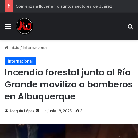
Comienza a llover en distintos sectores de Juárez
Menu
B
Inicio
/
Internacional
Internacional
Incendio forestal junto al Río
Grande moviliza a bomberos
en Albuquerque
Send
Joaquín López
junio 18, 2025
3
an
email