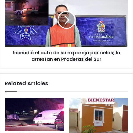
el
auto
de
su
expareja
por
celos;
lo
Incendió el auto de su expareja por celos; lo
arrestan
en
arrestan en Praderas del Sur
Praderas
del
Sur
Related Articles