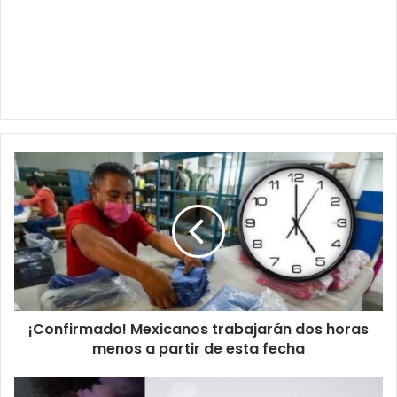
¡Confirmado!
Mexicanos
trabajarán
dos
horas
menos
a
partir
de
¡Confirmado! Mexicanos trabajarán dos horas
esta
fecha
menos a partir de esta fecha
Incendió