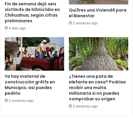
Fin de semana dejó seis
víct1m4s de h0mic1dio en
Qui3res una Viviend4 para
Chihuahua, según cifras
el Bienestar
preliminares
2 semanas ago
4 días ago
Ya hay material de
¿Tienes una pata de
construcción gr4t1s en
elefante en casa? Podrías
Municipio; así puedes
recibir una multa
pedirlo
millonaria si no puedes
comprobar su origen
2 semanas ago
2 semanas ago