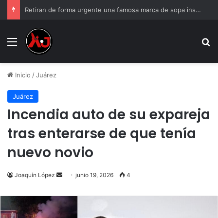
Retiran de forma urgente una famosa marca de sopa instantánea; podría causar reacciones mortales
Menu
B
Inicio
/
Juárez
Juárez
Incendia auto de su expareja
tras enterarse de que tenía
nuevo novio
Send
Joaquín López
junio 19, 2026
4
an
email