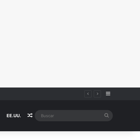
Sidebar
Random Article
Buscar
EE.UU.