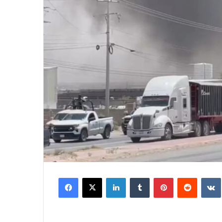
Facebook
X
LinkedIn
Tumblr
Pinterest
Reddit