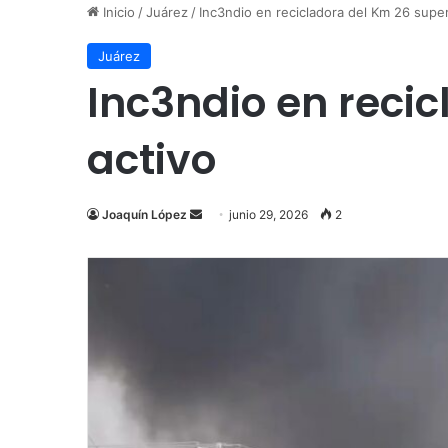
Inicio
/
Juárez
/
Inc3ndio en recicladora del Km 26 super
Juárez
Inc3ndio en recic
activo
Send
Joaquín López
junio 29, 2026
2
an
email