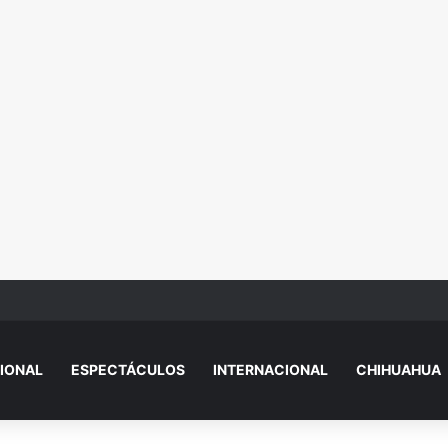
essi, papá de Lionel Messi, a los 68 años
IONAL
ESPECTÁCULOS
INTERNACIONAL
CHIHUAHUA