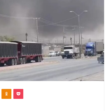
VKontakte
Odnoklassniki
Pocket