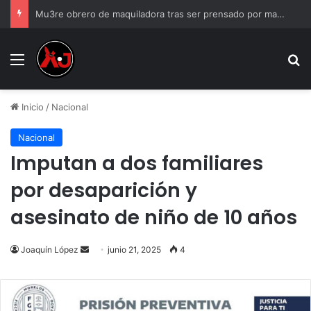
Les aseguran arsenal, droga y efectivo tras cateo; van a proceso
Menu
B
Inicio
/
Nacional
Nacional
Imputan a dos familiares
por desaparición y
asesinato de niño de 10 años
Send
Joaquín López
junio 21, 2025
4
an
email