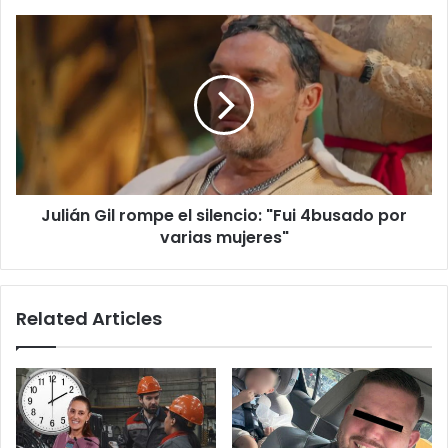
Julián
Gil
rompe
el
silencio:
"Fui
4busado
por
varias
Julián Gil rompe el silencio: "Fui 4busado por
mujeres"
varias mujeres"
Related Articles