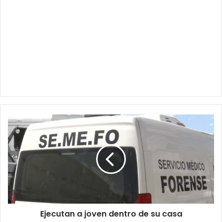
Ejecutan
a
joven
dentro
de
su
casa
Ejecutan a joven dentro de su casa