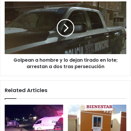
Interpol
Golpean
a
hombre
y
lo
dejan
tirado
en
lote;
Golpean a hombre y lo dejan tirado en lote;
arrestan
a
arrestan a dos tras persecución
dos
tras
persecución
Related Articles