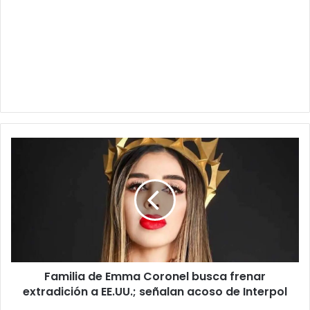
Familia
de
Emma
Coronel
busca
frenar
extradición
a
EE.UU.;
Familia de Emma Coronel busca frenar
señalan
acoso
extradición a EE.UU.; señalan acoso de Interpol
de