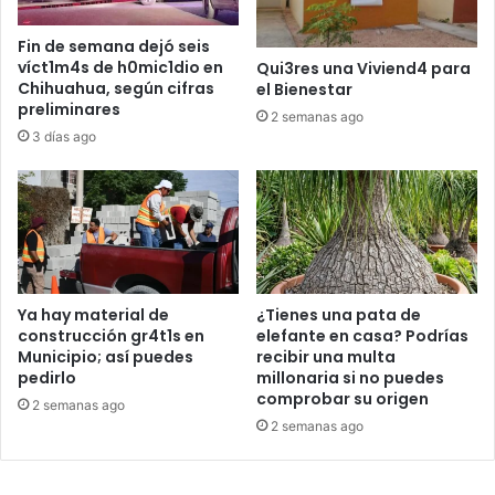
Fin de semana dejó seis
víct1m4s de h0mic1dio en
Qui3res una Viviend4 para
Chihuahua, según cifras
el Bienestar
preliminares
2 semanas ago
3 días ago
Ya hay material de
¿Tienes una pata de
construcción gr4t1s en
elefante en casa? Podrías
Municipio; así puedes
recibir una multa
pedirlo
millonaria si no puedes
comprobar su origen
2 semanas ago
2 semanas ago