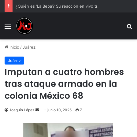
¿Quién es ‘La Beba’? Su reacción en vivo tras la mu3rt3 de César Gastélum se viraliza
Menu
B
Inicio
/
Juárez
Juárez
Imputan a cuatro hombres
tras ataque armado en la
colonia México 68
Send
Joaquín López
junio 10, 2025
7
an
email