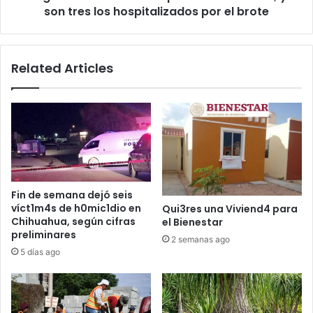
los
son tres los hospitalizados por el brote
hospitalizados
por
el
Related Articles
brote
Fin de semana dejó seis
víct1m4s de h0mic1dio en
Qui3res una Viviend4 para
Chihuahua, según cifras
el Bienestar
preliminares
2 semanas ago
5 días ago