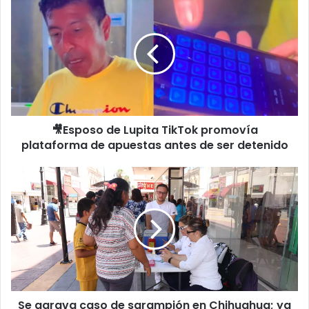
Esposo
de
Lupita
TikTok
promovía
plataforma
de
apuestas
🎥Esposo de Lupita TikTok promovía
antes
de
plataforma de apuestas antes de ser detenido
ser
detenido
Se
agrava
caso
de
sarampión
en
Chihuahua;
ya
son
Se agrava caso de sarampión en Chihuahua; ya
tres