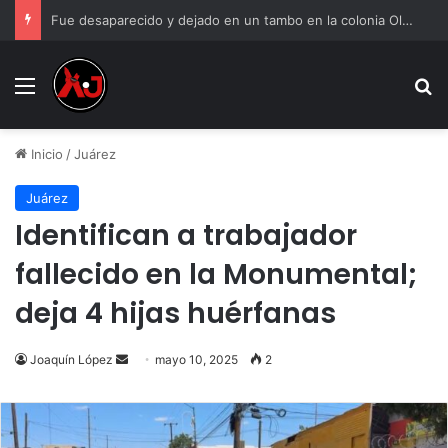
Fue desaparecido y dejado en un tambo en la colonia Olivia Espinoza
Menu
B
Inicio
/
Juárez
Juárez
Identifican a trabajador
fallecido en la Monumental;
deja 4 hijas huérfanas
Send
Joaquín López
mayo 10, 2025
2
an
email