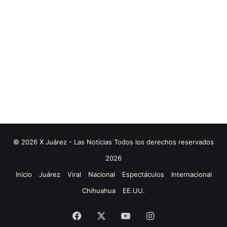
© 2026 X Juárez - Las Noticias Todos los derechos reservados
2026
Inicio
Juárez
Viral
Nacional
Espectáculos
Internacional
Chihuahua
EE.UU.
Facebook
X
YouTube
Instagram