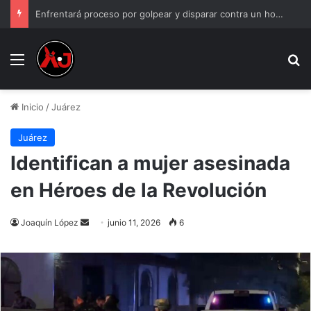
Enfrentará proceso por golpear y disparar contra un hombre
Menu
B
Inicio
/
Juárez
Juárez
Identifican a mujer asesinada
en Héroes de la Revolución
Send
Joaquín López
junio 11, 2026
6
an
email