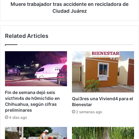
Muere trabajador tras accidente en recicladora de
Ciudad Juárez
Related Articles
Fin de semana dejó seis
víct1m4s de h0mic1dio en
Qui3res una Viviend4 para el
Chihuahua, según cifras
Bienestar
preliminares
2 semanas ago
4 días ago