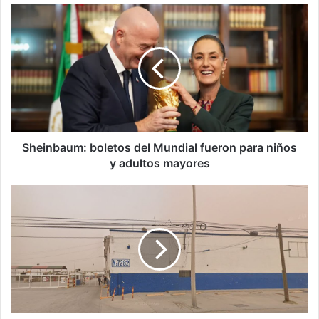
Sheinbaum:
boletos
del
Mundial
fueron
para
niños
y
adultos
mayores
Sheinbaum: boletos del Mundial fueron para niños
y adultos mayores
Muere
trabajador
tras
accidente
en
recicladora
de
Ciudad
Juárez