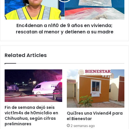
años
en
vivienda;
rescatan
Enc4denan a n1ñ0 de 9 años en vivienda;
al
menor
rescatan al menor y detienen a su madre
y
detienen
a
Related Articles
su
madre
Fin de semana dejó seis
víct1m4s de h0mic1dio en
Qui3res una Viviend4 para
Chihuahua, según cifras
el Bienestar
preliminares
2 semanas ago