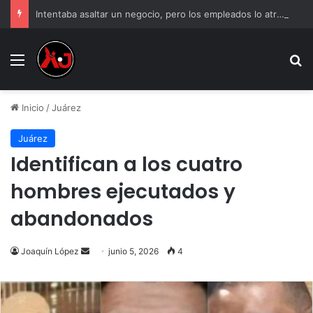
Intentaba asaltar un negocio, pero los empleados lo atraparon en Juárez
Menu
B
Inicio
/
Juárez
Juárez
Identifican a los cuatro
hombres ejecutados y
abandonados
Send
Joaquín López
junio 5, 2026
4
an
email