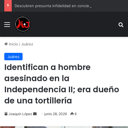
Descubren presunta infidelidad en concierto de Grupo Firme: “Mi prima anda con el esposo de mi hermana”
Menu
B
Inicio
/
Juárez
Juárez
Identifican a hombre
asesinado en la
Independencia II; era dueño
de una tortillería
Send
Joaquín López
junio 28, 2026
6
an
email