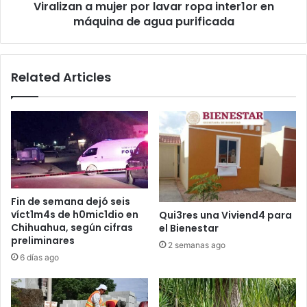
Viralizan a mujer por lavar ropa inter1or en
de
agua
máquina de agua purificada
purificada
Related Articles
Fin de semana dejó seis
víct1m4s de h0mic1dio en
Qui3res una Viviend4 para
Chihuahua, según cifras
el Bienestar
preliminares
2 semanas ago
6 días ago