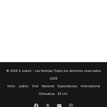
© 2026 X Juárez - Las Noticias Todos los derechos reservados
2026
Inicio
Juárez
Viral
Nacional
Espectáculos
Internacional
Chihuahua
EE.UU.
Facebook
X
YouTube
Instagram