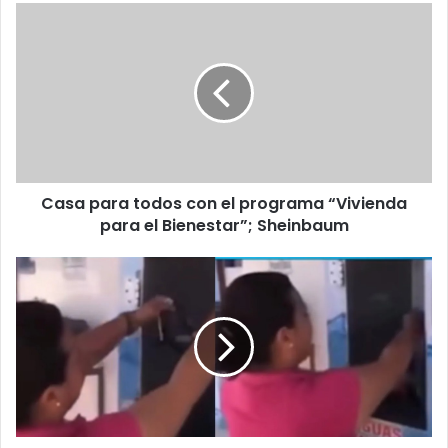
Casa
para
todos
con
el
programa
“Vivienda
para
el
Casa para todos con el programa “Vivienda
Bienestar”;
Sheinbaum
para el Bienestar”; Sheinbaum
Viralizan
a
mujer
por
lavar
ropa
inter1or
en
máquina