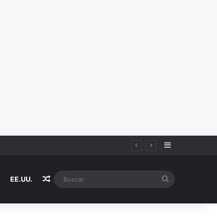
Sidebar
Random Article
Buscar
EE.UU.