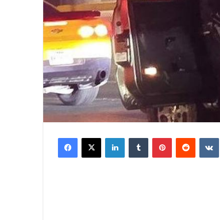
Facebook
X
LinkedIn
Tumblr
Pinterest
Reddit