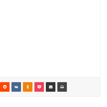
interest
Reddit
VKontakte
Odnoklassniki
Pocket
Share via Email
Print