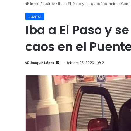
Inicio
/
Juárez
/
Iba a El Paso y se quedó dormido: Con
Juárez
Iba a El Paso y 
caos en el Puent
Send
Joaquín López
febrero 25, 2026
2
an
email