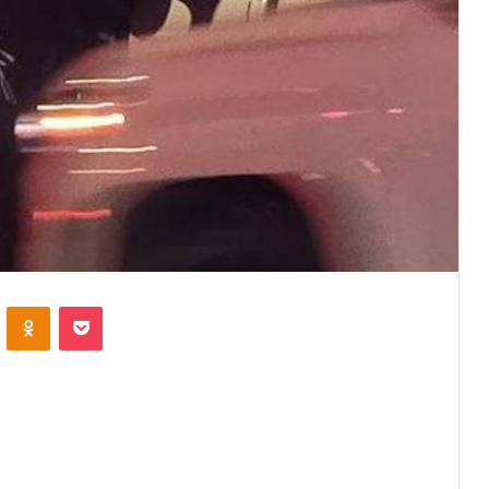
VKontakte
Odnoklassniki
Pocket