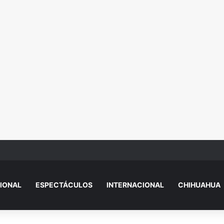
resión contra tres hombres exhibidos d3snud0s en Riberas del Bravo
IONAL
ESPECTÁCULOS
INTERNACIONAL
CHIHUAHUA