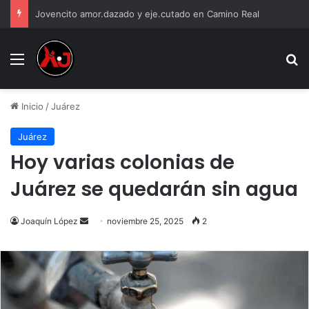
Jovencito amor.dazado y eje.cutado en Camino Real
Menu
B
Inicio
/
Juárez
Juárez
Hoy varias colonias de
Juárez se quedarán sin agua
Send
Joaquín López
noviembre 25, 2025
2
an
email