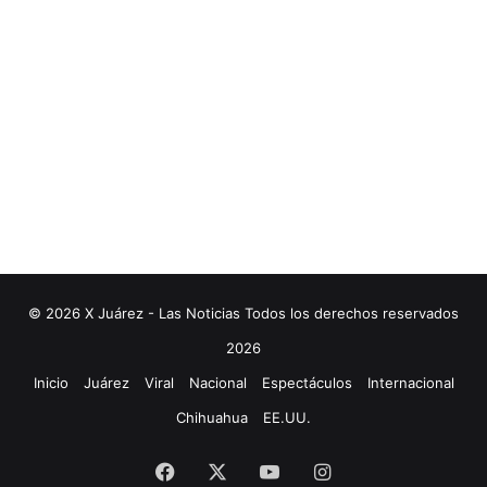
© 2026 X Juárez - Las Noticias Todos los derechos reservados
2026
Inicio
Juárez
Viral
Nacional
Espectáculos
Internacional
Chihuahua
EE.UU.
Facebook
X
YouTube
Instagram