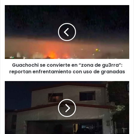
Guachochi
se
convierte
en
“zona
de
gu3rra”:
reportan
enfrentamiento
Guachochi se convierte en “zona de gu3rra”:
con
uso
reportan enfrentamiento con uso de granadas
de
granadas
Comunidad
tiene
miedo
por
lo
sucedido