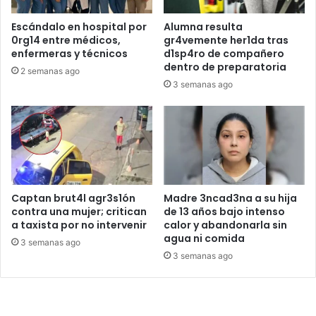
Escándalo en hospital por
Alumna resulta
0rg14 entre médicos,
gr4vemente her1da tras
enfermeras y técnicos
d1sp4ro de compañero
dentro de preparatoria
2 semanas ago
3 semanas ago
Captan brut4l agr3s1ón
Madre 3ncad3na a su hija
contra una mujer; critican
de 13 años bajo intenso
a taxista por no intervenir
calor y abandonarla sin
agua ni comida
3 semanas ago
3 semanas ago