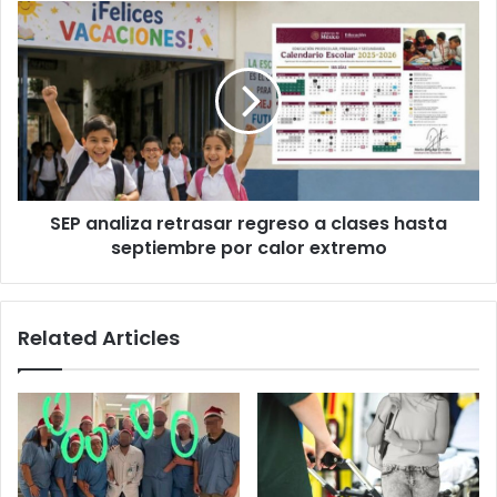
tres
SEP
adolescentes
analiza
en
retrasar
Juárez
regreso
a
clases
hasta
septiembre
por
SEP analiza retrasar regreso a clases hasta
calor
extremo
septiembre por calor extremo
Related Articles