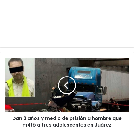
Dan
3
años
y
medio
de
prisión
a
hombre
Dan 3 años y medio de prisión a hombre que
que
m4tó
m4tó a tres adolescentes en Juárez
a