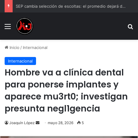
SEP cambia selección de escoltas: el promedio dejará de ser el criterio principal
Menu
B
Inicio
/
Internacional
Internacional
Hombre va a clínica dental
para ponerse implantes y
aparece mu3rt0; investigan
presunta negl1gencia
Send
Joaquín López
mayo 28, 2026
5
an
email