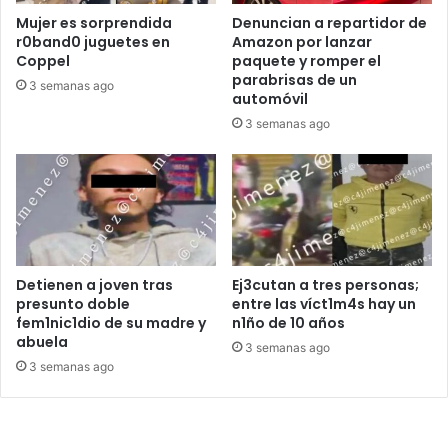
Mujer es sorprendida
Denuncian a repartidor de
r0band0 juguetes en
Amazon por lanzar
Coppel
paquete y romper el
parabrisas de un
3 semanas ago
automóvil
3 semanas ago
Detienen a joven tras
Ej3cutan a tres personas;
presunto doble
entre las víct1m4s hay un
fem1nic1dio de su madre y
n1ño de 10 años
abuela
3 semanas ago
3 semanas ago