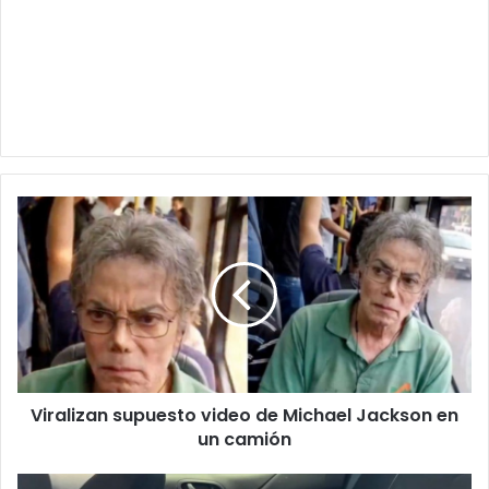
Viralizan
supuesto
video
de
Michael
Jackson
en
un
camión
Viralizan supuesto video de Michael Jackson en
un camión
Rescatan