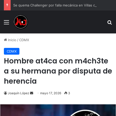
Se quema Challenger por falla mecánica en Villas del Sur
Menu
B
Inicio
/
CDMX
CDMX
Hombre at4ca con m4ch3te
a su hermana por disputa de
herencia
Send
Joaquín López
mayo 17, 2026
3
an
email