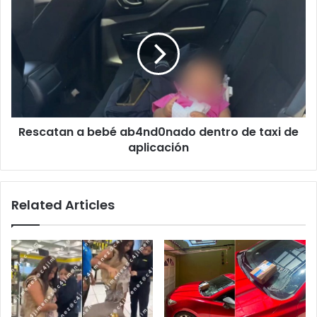
a
bebé
ab4nd0nado
dentro
de
taxi
de
aplicación
Rescatan a bebé ab4nd0nado dentro de taxi de
aplicación
Related Articles