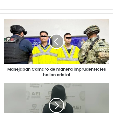
Manejaban
Camaro
de
manera
imprudente;
les
hallan
cristal
Manejaban Camaro de manera imprudente; les
hallan cristal
Adolescente
de
17
AÑOS
PR1VÓ
DE