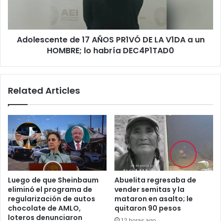
LA
V1DA
a
Adolescente de 17 AÑOS PR1VÓ DE LA V1DA a un
un
HOMBRE;
HOMBRE; lo habría DEC4P1TAD0
lo
habría
DEC4P1TAD0
Related Articles
Luego de que Sheinbaum
Abuelita regresaba de
eliminó el programa de
vender semitas y la
regularización de autos
mataron en asalto; le
chocolate de AMLO,
quitaron 90 pesos
loteros denunciaron
12 horas ago