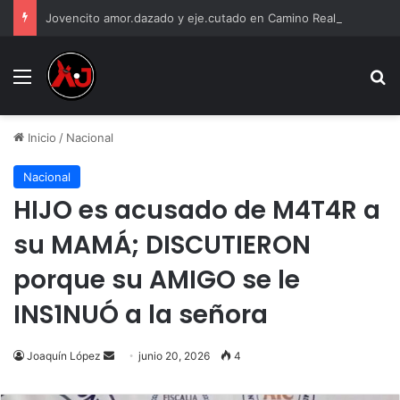
Jovencito amor.dazado y eje.cutado en Camino Real
Menu
B
Inicio
/
Nacional
Nacional
HIJO es acusado de M4T4R a
su MAMÁ; DISCUTIERON
porque su AMIGO se le
INS1NUÓ a la señora
Send
Joaquín López
junio 20, 2026
4
an
email