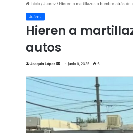
Inicio
/
Juárez
/
Hieren a martillazos a hombre atrás de
Juárez
Hieren a martill
autos
Send
Joaquín López
junio 9, 2025
6
an
email