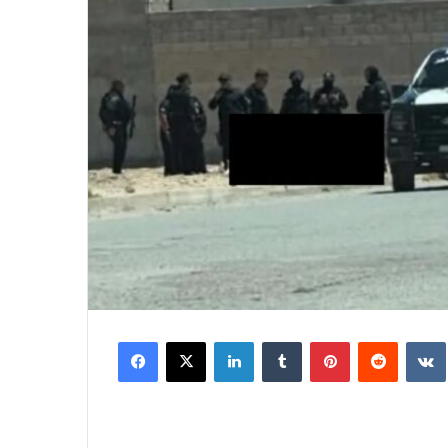
Facebook
X
LinkedIn
Tumblr
Pinterest
Reddit