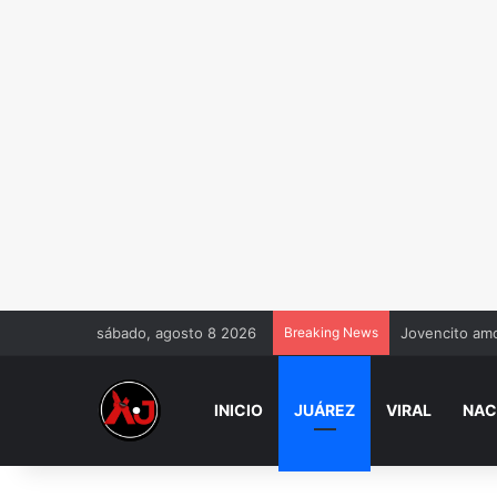
sábado, agosto 8 2026
Breaking News
Jovencito amo
INICIO
JUÁREZ
VIRAL
NAC