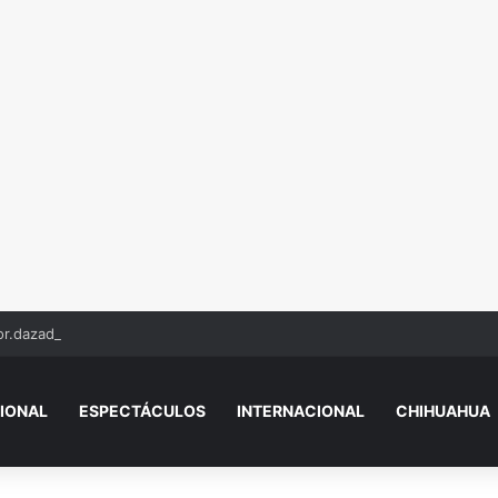
r.dazado y eje.cutado en Camino Real
IONAL
ESPECTÁCULOS
INTERNACIONAL
CHIHUAHUA