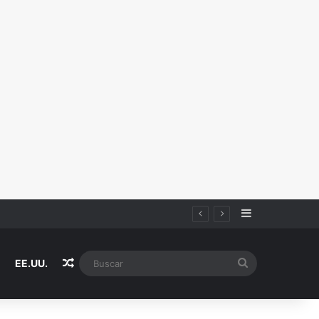
Sidebar
Random Article
Buscar
EE.UU.