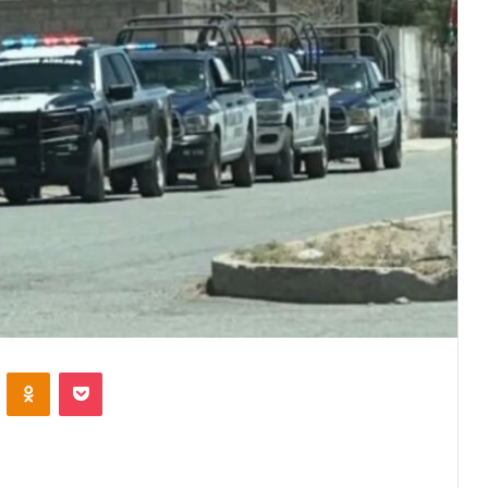
VKontakte
Odnoklassniki
Pocket