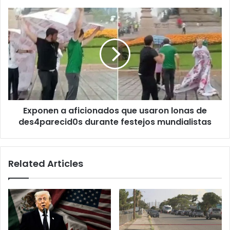
asistirá
Exponen
a
a
su
aficionados
octava
que
Copa
usaron
lonas
de
des4parecid0s
durante
Exponen a aficionados que usaron lonas de
festejos
mundialistas
des4parecid0s durante festejos mundialistas
Related Articles