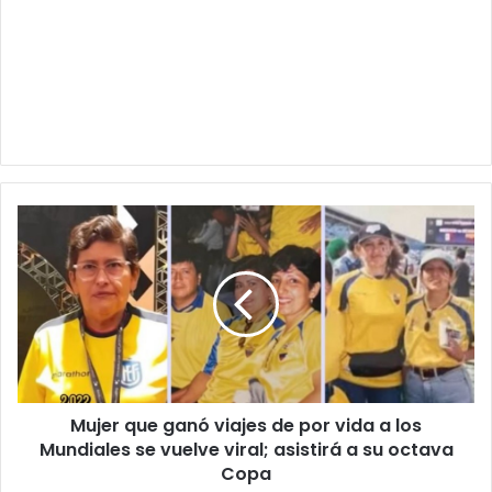
Mujer
que
ganó
viajes
de
por
vida
a
los
Mujer que ganó viajes de por vida a los
Mundiales
se
Mundiales se vuelve viral; asistirá a su octava
vuelve
Copa
viral;