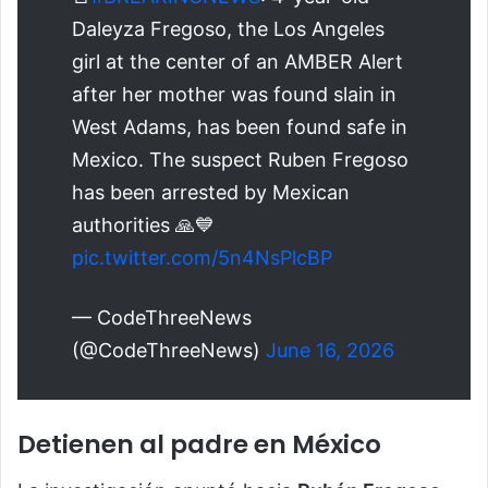
Daleyza Fregoso, the Los Angeles
girl at the center of an AMBER Alert
after her mother was found slain in
West Adams, has been found safe in
Mexico. The suspect Ruben Fregoso
has been arrested by Mexican
authorities 🙏💙
pic.twitter.com/5n4NsPlcBP
— CodeThreeNews
(@CodeThreeNews)
June 16, 2026
Detienen al padre en México