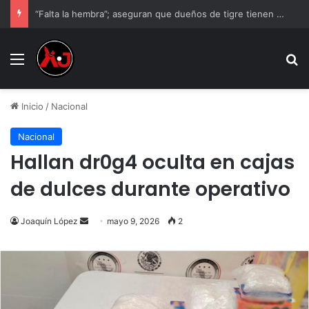
“Falta la hembra”; aseguran que dueños de tigre tienen otro ejemplar
Menu
B
Inicio
/
Nacional
Nacional
Hallan dr0g4 oculta en cajas
de dulces durante operativo
Send
Joaquín López
mayo 9, 2026
2
an
email