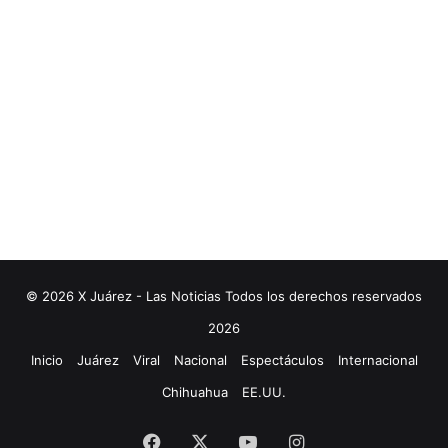
© 2026 X Juárez - Las Noticias Todos los derechos reservados
2026
Inicio
Juárez
Viral
Nacional
Espectáculos
Internacional
Chihuahua
EE.UU.
Facebook
X
YouTube
Instagram