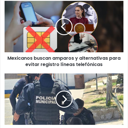
Mexicanos
buscan
amparos
y
alternativas
para
evitar
registro
líneas
Mexicanos buscan amparos y alternativas para
telefónicas
evitar registro líneas telefónicas
Resguardan
a
niño
de
8
años
que
fue
localizado