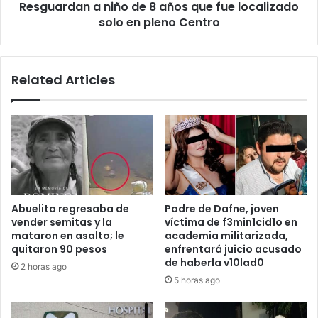
Resguardan a niño de 8 años que fue localizado
solo
en
solo en pleno Centro
pleno
Centro
Related Articles
Abuelita regresaba de
Padre de Dafne, joven
vender semitas y la
víctima de f3min1cid1o en
mataron en asalto; le
academia militarizada,
quitaron 90 pesos
enfrentará juicio acusado
de haberla v10lad0
2 horas ago
5 horas ago