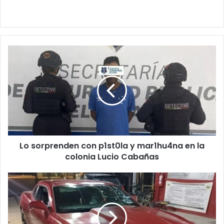
Lo
sorprenden
con
p1st0la
y
mar1hu4na
en
la
colonia
Lo sorprenden con p1st0la y mar1hu4na en la
Lucio
Cabañas
colonia Lucio Cabañas
Detienen
a
dos
con
cr1st4l