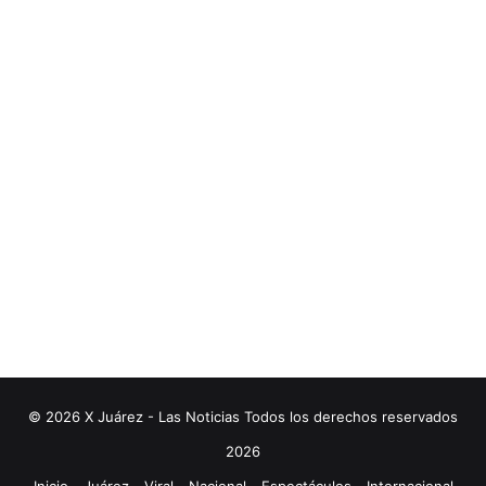
© 2026 X Juárez - Las Noticias Todos los derechos reservados
2026
Inicio
Juárez
Viral
Nacional
Espectáculos
Internacional