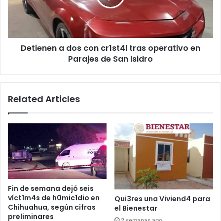
tras
operativo
en
Parajes
Detienen a dos con cr1st4l tras operativo en
de
San
Parajes de San Isidro
Isidro
Related Articles
Fin de semana dejó seis
víct1m4s de h0mic1dio en
Qui3res una Viviend4 para
Chihuahua, según cifras
el Bienestar
preliminares
2 semanas ago