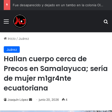
Fue desaparecido y dejado en un tambo en la colonia Olivia Espinoza
Menu
B
Inicio
/
Juárez
Juárez
Hallan cuerpo cerca de
Precos en Samalayuca; sería
de mujer m1gr4nte
ecuatoriana
Send
Joaquín López
junio 20, 2026
4
an
email