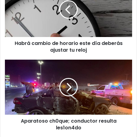
horario
este
día
deberás
ajustar
tu
Habrá cambio de horario este día deberás
reloj
ajustar tu reloj
Aparatoso
ch0que;
conductor
resulta
les1on4do
Aparatoso ch0que; conductor resulta
les1on4do