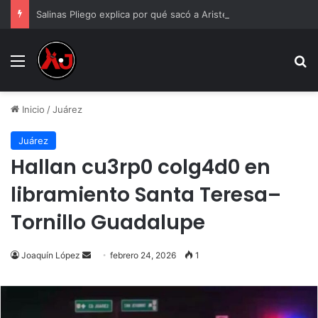
Salinas Pliego explica por qué sacó a Aristegui y Solórzano de TV Azteca
Menu
B
Inicio
/
Juárez
Juárez
Hallan cu3rp0 colg4d0 en
libramiento Santa Teresa–
Tornillo Guadalupe
Send
Joaquín López
febrero 24, 2026
1
an
email