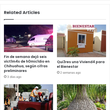
Related Articles
Fin de semana dejó seis
víct1m4s de h0mic1dio en
Qui3res una Viviend4 para
Chihuahua, según cifras
el Bienestar
preliminares
2 semanas ago
3 días ago