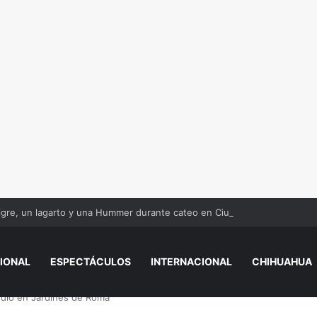
igre, un lagarto y una Hummer durante cateo en Ciudad Juárez
IONAL
ESPECTÁCULOS
INTERNACIONAL
CHIHUAHUA
1dio en Jardines de Roma