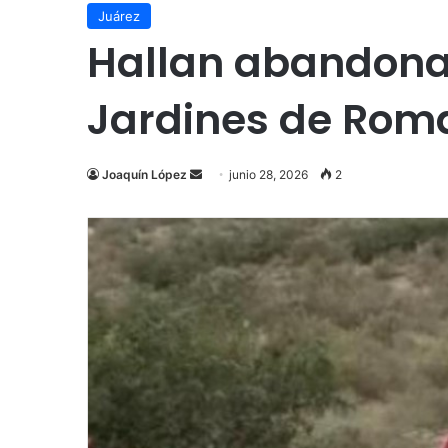
Juárez
Hallan abandonad
Jardines de Rom
Send
Joaquín López
junio 28, 2026
2
an
email