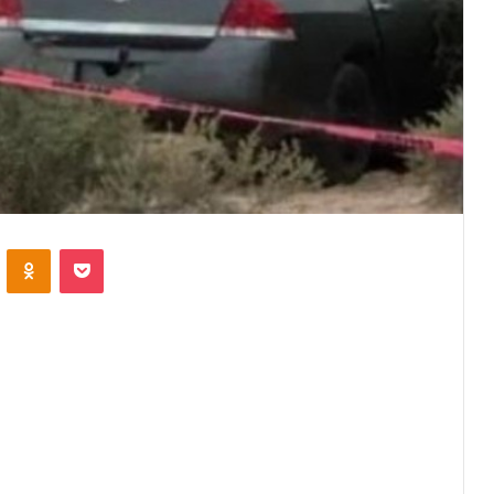
VKontakte
Odnoklassniki
Pocket