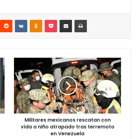
interest
Reddit
VKontakte
Odnoklassniki
Pocket
Share via Email
Print
Militares
mexicanos
rescatan
con
vida
a
niño
atrapado
tras
Militares mexicanos rescatan con
terremoto
en
vida a niño atrapado tras terremoto
Venezuela
en Venezuela