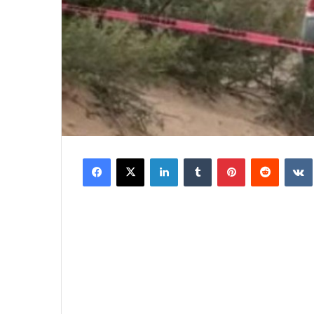
Facebook
X
LinkedIn
Tumblr
Pinterest
Reddit