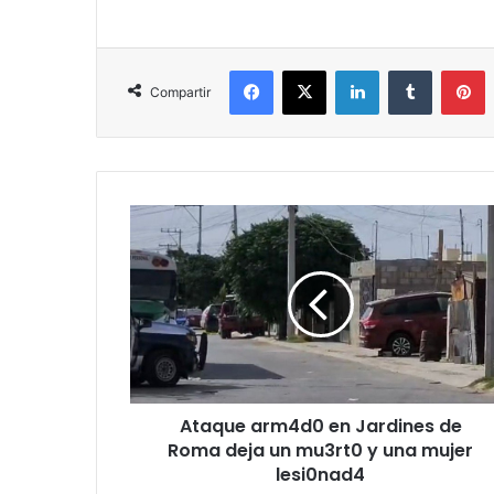
Facebook
X
LinkedIn
Tumblr
P
Compartir
Ataque
arm4d0
en
Jardines
de
Roma
deja
un
mu3rt0
Ataque arm4d0 en Jardines de
y
una
Roma deja un mu3rt0 y una mujer
mujer
lesi0nad4
lesi0nad4