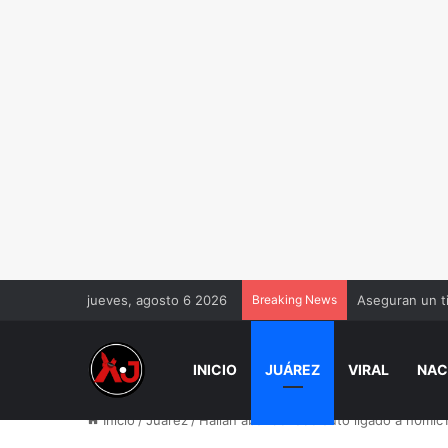
jueves, agosto 6 2026
Breaking News
Aseguran un t
INICIO
JUÁREZ
VIRAL
NAC
Inicio
/
Juárez
/
Hallan abandonado auto ligado a h0mic