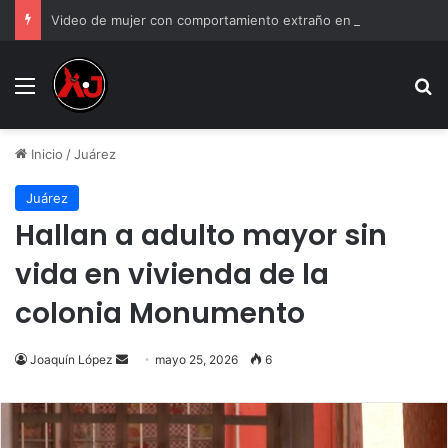
Video de mujer con comportamiento extraño en tienda y genera debate
Menu
B
Inicio
/
Juárez
Juárez
Hallan a adulto mayor sin
vida en vivienda de la
colonia Monumento
Send
Joaquín López
mayo 25, 2026
6
an
email