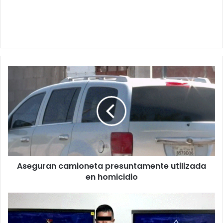
Aseguran
camioneta
presuntamente
utilizada
en
homicidio
Aseguran camioneta presuntamente utilizada
en homicidio
Cae
presunto
asaltante