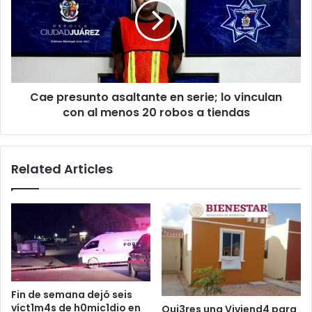
en
serie;
lo
vinculan
con
al
Cae presunto asaltante en serie; lo vinculan
menos
20
con al menos 20 robos a tiendas
robos
a
tiendas
Related Articles
Fin de semana dejó seis
víct1m4s de h0mic1dio en
Qui3res una Viviend4 para