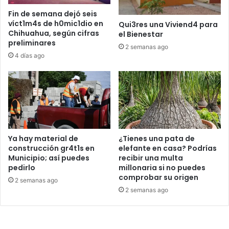
Fin de semana dejó seis
víct1m4s de h0mic1dio en
Qui3res una Viviend4 para
Chihuahua, según cifras
el Bienestar
preliminares
2 semanas ago
4 días ago
Ya hay material de
¿Tienes una pata de
construcción gr4t1s en
elefante en casa? Podrías
Municipio; así puedes
recibir una multa
pedirlo
millonaria si no puedes
comprobar su origen
2 semanas ago
2 semanas ago