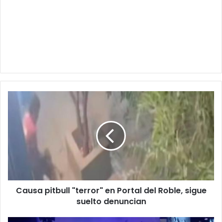
Causa
pitbull
"terror"
en
Portal
del
Roble,
sigue
suelto
Causa pitbull "terror" en Portal del Roble, sigue
denuncian
suelto denuncian
Tras