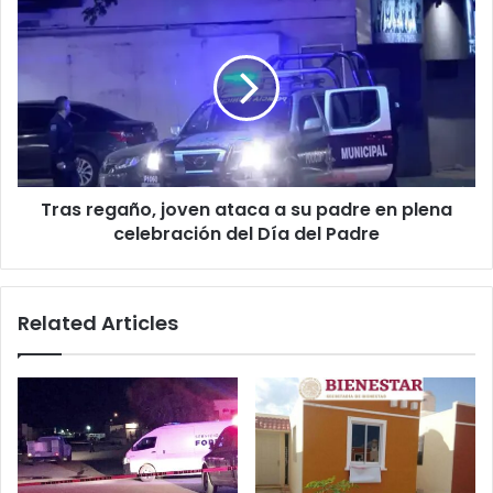
regaño,
joven
ataca
a
su
padre
en
plena
Tras regaño, joven ataca a su padre en plena
celebración
del
celebración del Día del Padre
Día
del
Padre
Related Articles