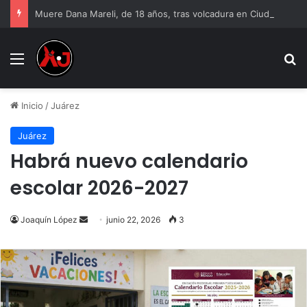
Muere Dana Mareli, de 18 años, tras volcadura en Ciudad Juárez
Menu
B
Inicio
/
Juárez
Juárez
Habrá nuevo calendario
escolar 2026-2027
Send
Joaquín López
junio 22, 2026
3
an
email