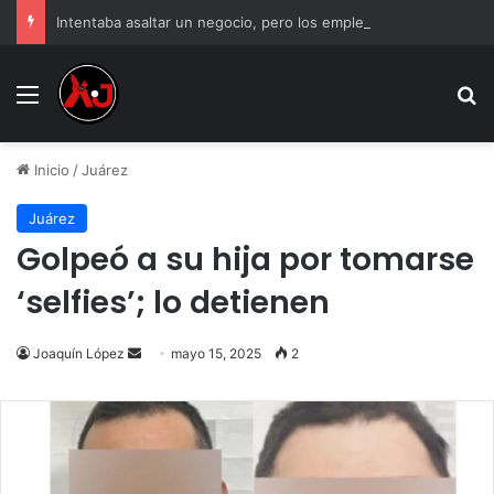
Intentaba asaltar un negocio, pero los empleados lo atraparon en Juárez
Menu
B
Inicio
/
Juárez
Juárez
Golpeó a su hija por tomarse
‘selfies’; lo detienen
Send
Joaquín López
mayo 15, 2025
2
an
email