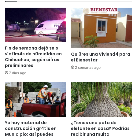
Fin de semana dejó seis
víct1m4s de h0mic1dio en
Qui3res una Viviend4 para
Chihuahua, según cifras
el Bienestar
preliminares
2 semanas ago
7 días ago
Ya hay material de
¿Tienes una pata de
construcción gr4t1s en
elefante en casa? Podrías
Municipio; así puedes
recibir una multa