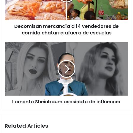
de
comida
chatarra
afuera
Decomisan mercancía a 14 vendedores de
de
escuelas
comida chatarra afuera de escuelas
Lamenta
Sheinbaum
asesinato
de
influencer
Lamenta Sheinbaum asesinato de influencer
Related Articles