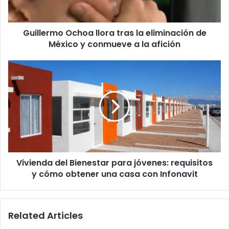
México
y
Guillermo Ochoa llora tras la eliminación de
conmueve
a
México y conmueve a la afición
la
afición
Vivienda
del
Bienestar
para
jóvenes:
requisitos
y
cómo
obtener
Vivienda del Bienestar para jóvenes: requisitos
una
casa
y cómo obtener una casa con Infonavit
con
Infonavit
Related Articles