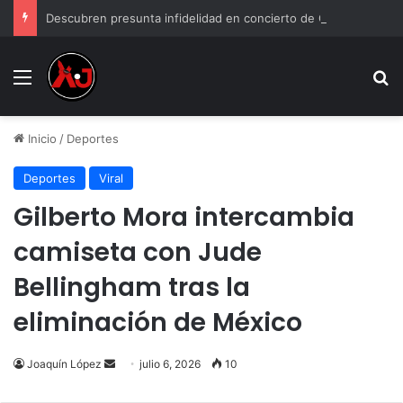
Descubren presunta infidelidad en concierto de Grupo Firme: “Mi prima anda con el esposo de mi hermana”
Menu
B
Inicio
/
Deportes
Deportes
Viral
Gilberto Mora intercambia
camiseta con Jude
Bellingham tras la
eliminación de México
Send
Joaquín López
julio 6, 2026
10
an