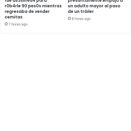
fue as3sin4d4 para
presuntamente empujó a
r0b4rle 90 pes0s mientras
un adulto mayor al paso
regresaba de vender
de un tráiler
cemitas
8 horas ago
7 horas ago