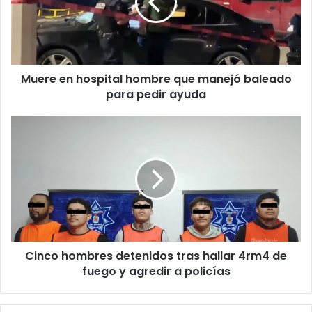
que
manejó
baleado
para
pedir
Muere en hospital hombre que manejó baleado
ayuda
para pedir ayuda
Cinco
hombres
detenidos
tras
hallar
4rm4
de
fuego
y
Cinco hombres detenidos tras hallar 4rm4 de
agredir
a
fuego y agredir a policías
policías