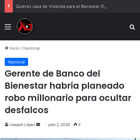
Quieres casa de Vivienda para el Bienestar 2026
Menu
B
Inicio
/
Nacional
Nacional
Gerente de Banco del
Bienestar habría planeado
robo millonario para ocultar
desfalcos
Send
Joaquín López
julio 2, 2026
3
an
email