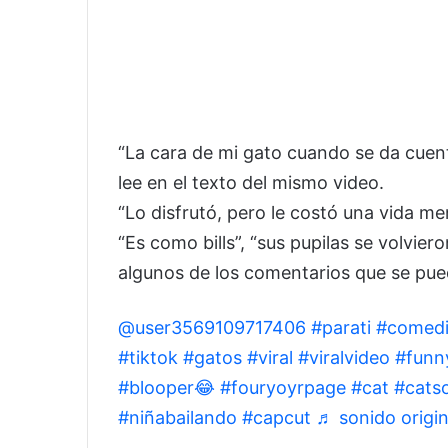
“La cara de mi gato cuando se da cuent
lee en el texto del mismo video.
“Lo disfrutó, pero le costó una vida m
“Es como bills”, “sus pupilas se volvie
algunos de los comentarios que se pue
@user3569109717406
#parati
#comed
#tiktok
#gatos
#viral
#viralvideo
#funn
#blooper😂
#fouryoyrpage
#cat
#catso
#niñabailando
#capcut
♬ sonido origin