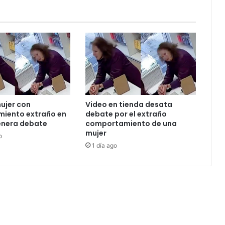
tobillos
ujer con
Video en tienda desata
iento extraño en
debate por el extraño
enera debate
comportamiento de una
mujer
o
1 día ago