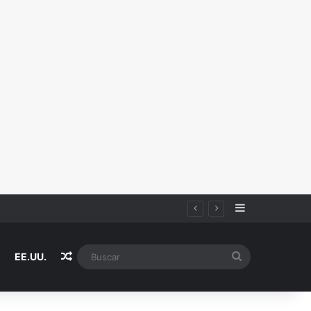
Sidebar
Random Article
Buscar
EE.UU.