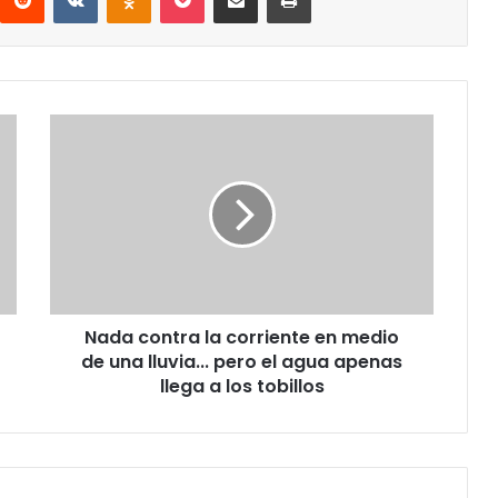
Nada
contra
la
corriente
en
medio
de
una
lluvia...
Nada contra la corriente en medio
pero
el
de una lluvia... pero el agua apenas
agua
llega a los tobillos
apenas
llega
a
los