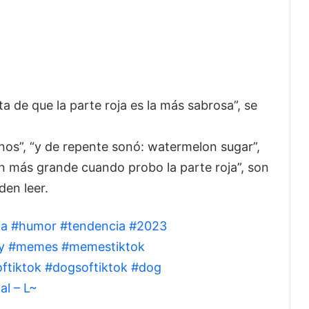
a de que la parte roja es la más sabrosa”, se
enos”, “y de repente sonó: watermelon sugar”,
ron más grande cuando probo la parte roja”, son
den leer.
ia
#humor
#tendencia
#2023
y
#memes
#memestiktok
ftiktok
#dogsoftiktok
#dog
al – L~