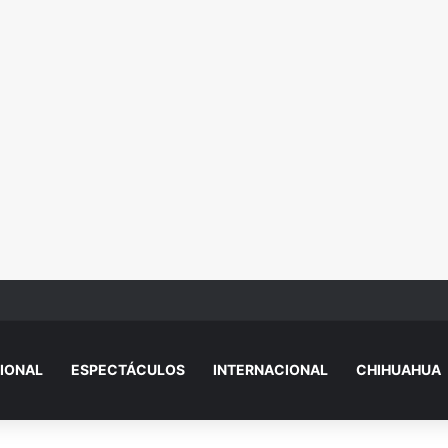
 explica por qué sacó a Aristegui y Solórzano de TV Azteca
IONAL
ESPECTÁCULOS
INTERNACIONAL
CHIHUAHUA