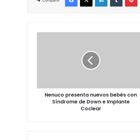
Compartir
Nenuco
presenta
nuevos
bebés
con
Síndrome
de
Down
e
Nenuco presenta nuevos bebés con
Implante
Coclear
Síndrome de Down e Implante
Coclear