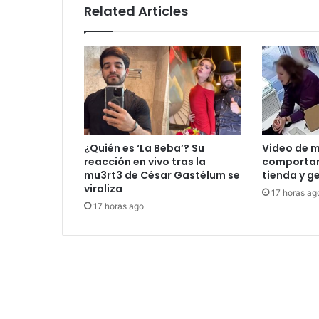
Related Articles
¿Quién es ‘La Beba’? Su
Video de m
reacción en vivo tras la
comportam
mu3rt3 de César Gastélum se
tienda y g
viraliza
17 horas ag
17 horas ago