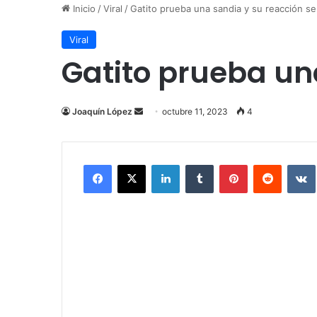
Inicio
/
Viral
/
Gatito prueba una sandia y su reacción se 
Viral
Gatito prueba una
Send
Joaquín López
octubre 11, 2023
4
an
email
Facebook
X
LinkedIn
Tumblr
Pinterest
Reddit