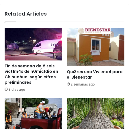
Related Articles
Fin de semana dejó seis
víct1m4s de h0mic1dio en
Qui3res una Viviend4 para
Chihuahua, según cifras
el Bienestar
preliminares
2 semanas ago
3 días ago