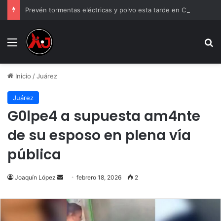
Prevén tormentas eléctricas y polvo esta tarde en Ciudad Juárez
Menu
B
Inicio
/
Juárez
Juárez
G0lpe4 a supuesta am4nte
de su esposo en plena vía
pública
Send
Joaquín López
febrero 18, 2026
2
an
email