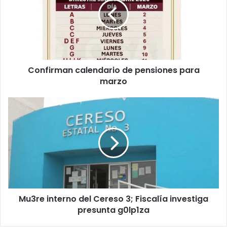
pensiones
para
marzo
Confirman calendario de pensiones para
marzo
Mu3re
interno
del
Cereso
3;
Fiscalía
investiga
presunta
g0lp1za
Mu3re interno del Cereso 3; Fiscalía investiga
presunta g0lp1za