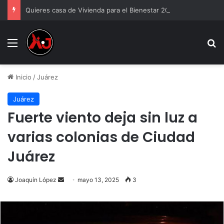
Quieres casa de Vivienda para el Bienestar 2026
Menu
B
Inicio
/
Juárez
Juárez
Fuerte viento deja sin luz a
varias colonias de Ciudad
Juárez
Send
Joaquín López
mayo 13, 2025
3
an
email