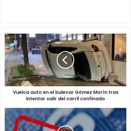
Vuelca
auto
en
el
bulevar
Gómez
Morín
tras
intentar
Vuelca auto en el bulevar Gómez Morín tras
salir
del
intentar salir del carril confinado
carril
confinado
Crece
el
temor
que