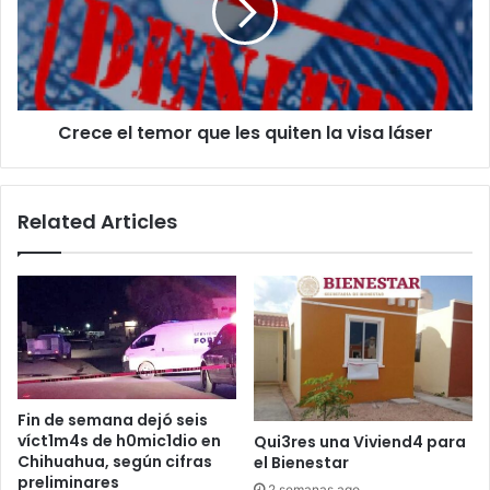
les
quiten
la
visa
láser
Crece el temor que les quiten la visa láser
Related Articles
Fin de semana dejó seis
víct1m4s de h0mic1dio en
Qui3res una Viviend4 para
Chihuahua, según cifras
el Bienestar
preliminares
2 semanas ago