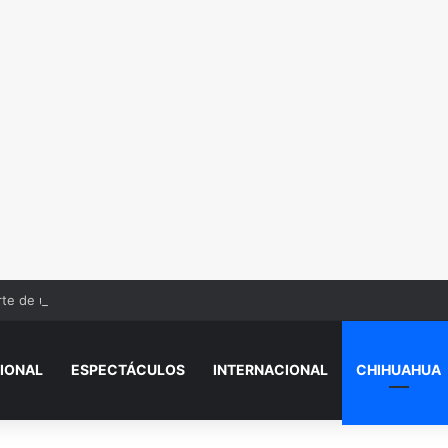
te de un interno en el Cereso Norte de Ciudad Juárez
IONAL
ESPECTÁCULOS
INTERNACIONAL
CHIHUAHUA