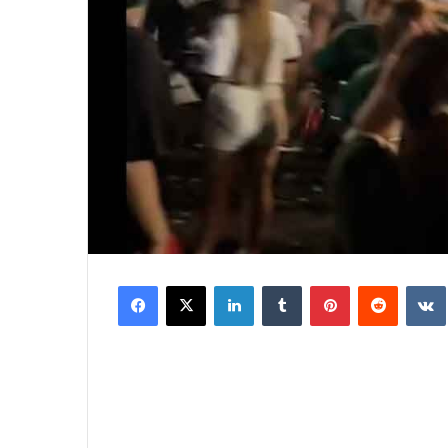
Facebook
X
LinkedIn
Tumblr
Pinterest
Reddit