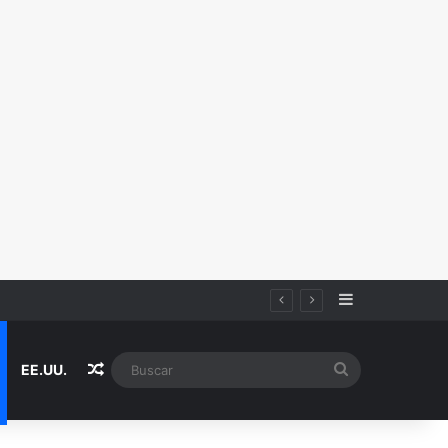
Sidebar
Random Article
Buscar
EE.UU.