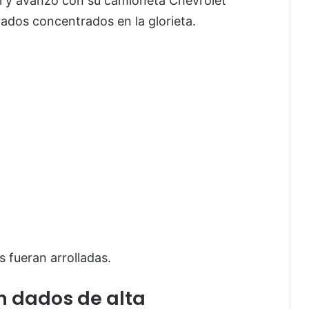
ol y avanzó con su camioneta Chevrolet
nados concentrados en la glorieta.
 fueran arrolladas.
n dados de alta