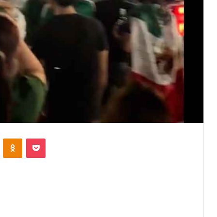
VKontakte
Odnoklassniki
Pocket