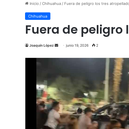
Inicio
/
Chihuahua
/
Fuera de peligro los tres atropellad
Chihuahua
Fuera de peligro 
Send
Joaquín López
junio 19, 2026
2
an
email