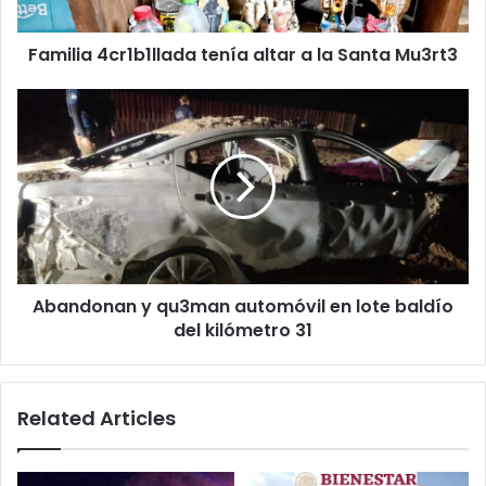
Mu3rt3
Familia 4cr1b1llada tenía altar a la Santa Mu3rt3
Abandonan
y
qu3man
automóvil
en
lote
baldío
del
kilómetro
Abandonan y qu3man automóvil en lote baldío
31
del kilómetro 31
Related Articles