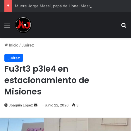
Muere Jorge Messi, papá de Lionel Messi, a los 68 años
Menu
B
Inicio
/
Juárez
Juárez
Fu3rt3 p3le4 en
estacionamiento de
Misiones
Send
Joaquín López
junio 22, 2026
3
an
email