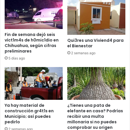
Fin de semana dejó seis
víct1m4s de h0mic1dio en
Qui3res una Viviend4 para
Chihuahua, según cifras
el Bienestar
preliminares
2 semanas ago
5 días ago
Ya hay material de
¿Tienes una pata de
construcción gr4t1s en
elefante en casa? Podrías
Municipio; así puedes
recibir una multa
pedirlo
millonaria si no puedes
comprobar su origen
2 semanas ago