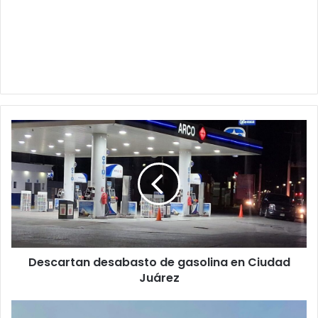
Descartan
desabasto
de
gasolina
en
Ciudad
Juárez
Descartan desabasto de gasolina en Ciudad
Juárez
Empiezan