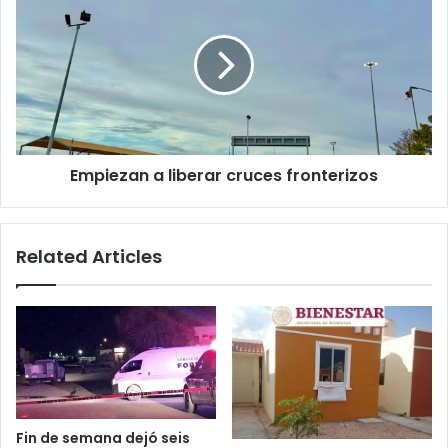
a
liberar
cruces
fronterizos
Empiezan a liberar cruces fronterizos
Related Articles
Fin de semana dejó seis