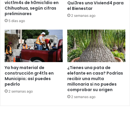
víct1m4s de h0mic1dio en
Qui3res una Viviend4 para
Chihuahua, según cifras
el Bienestar
preliminares
2 semanas ago
5 días ago
Ya hay material de
¿Tienes una pata de
construcción gr4t1s en
elefante en casa? Podrías
Municipio; así puedes
recibir una multa
pedirlo
millonaria si no puedes
comprobar su origen
2 semanas ago
2 semanas ago