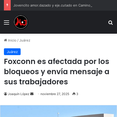
Jovencito amor.dazado y eje.cutado en Camino Real
Menu
B
Inicio
/
Juárez
Juárez
Foxconn es afectada por los
bloqueos y envía mensaje a
sus trabajadores
Send
Joaquín López
noviembre 27, 2025
3
an
email