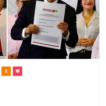
VKontakte
Odnoklassniki
Pocket