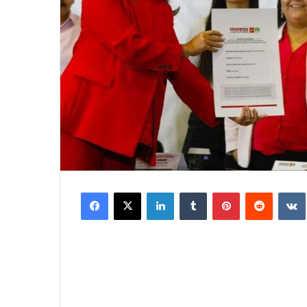
Facebook
X
LinkedIn
Tumblr
Pinterest
Reddit