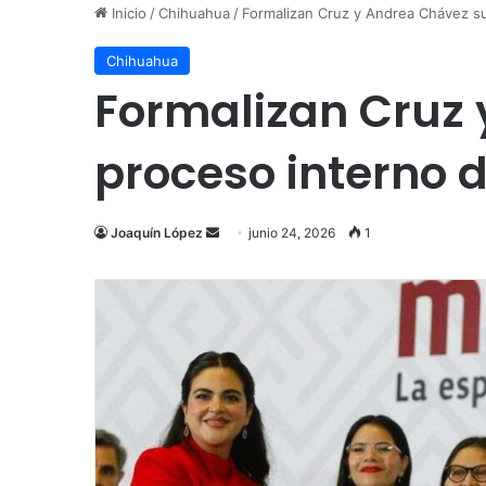
Inicio
/
Chihuahua
/
Formalizan Cruz y Andrea Chávez s
Chihuahua
Formalizan Cruz 
proceso interno 
Send
Joaquín López
junio 24, 2026
1
an
email