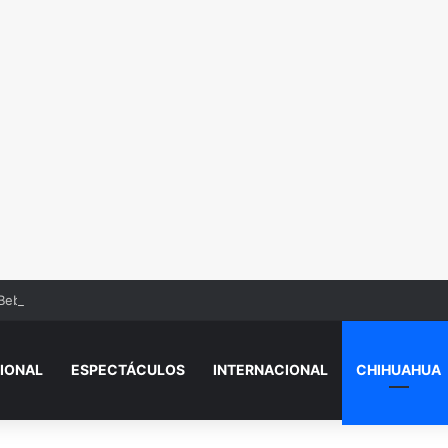
Beba’? Su reacción en vivo tras la mu3rt3 de César Gastélum se viraliza
IONAL
ESPECTÁCULOS
INTERNACIONAL
CHIHUAHUA