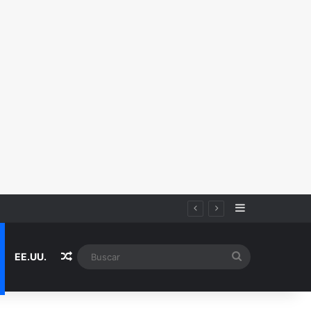
Sidebar
Random Article
Buscar
EE.UU.