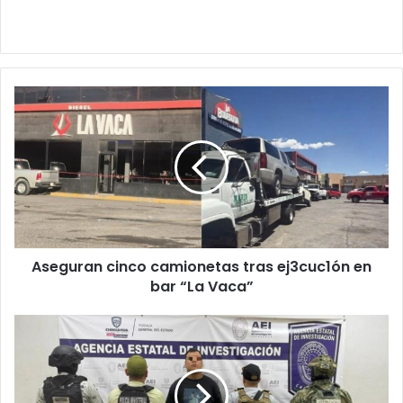
Aseguran
cinco
camionetas
tras
ej3cuc1ón
en
bar
“La
Vaca”
Aseguran cinco camionetas tras ej3cuc1ón en
bar “La Vaca”
Aseguran
dr0g4
durante
operativo
en