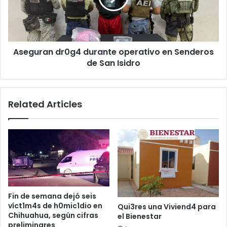
Senderos
de
San
Isidro
Aseguran dr0g4 durante operativo en Senderos
de San Isidro
Related Articles
Fin de semana dejó seis
víct1m4s de h0mic1dio en
Qui3res una Viviend4 para
Chihuahua, según cifras
el Bienestar
preliminares