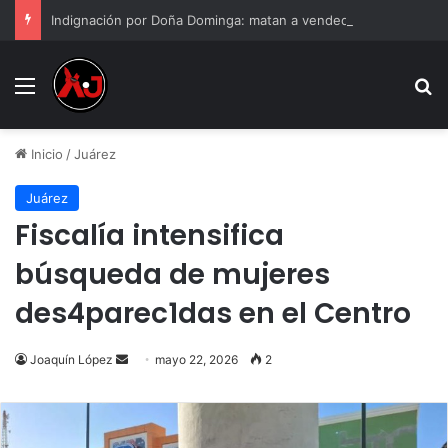
Indignación por Doña Dominga: matan a vendedora de 82 años por 90 pesos en Puebla | Video
Menu
B
Inicio
/
Juárez
Juárez
Fiscalía intensifica
búsqueda de mujeres
des4parec1das en el Centro
Send
Joaquín López
mayo 22, 2026
2
an
email