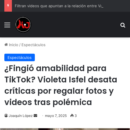
Filtran videos que apuntan a la relación entre Valeria Márquez y el hijo de “El R1”
Menu
B
Inicio
/
Espectáculos
Espectáculos
¿Fingió amabilidad para
TikTok? Violeta Isfel desata
críticas por regalar fotos y
videos tras polémica
Send
Joaquín López
mayo 7, 2025
3
an
email