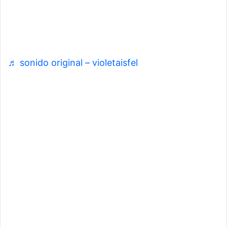
Caminé por el centro de Puebla, me compré un
helado e invité a los fans a mi obra de Teatro
♬ sonido original – violetaisfel