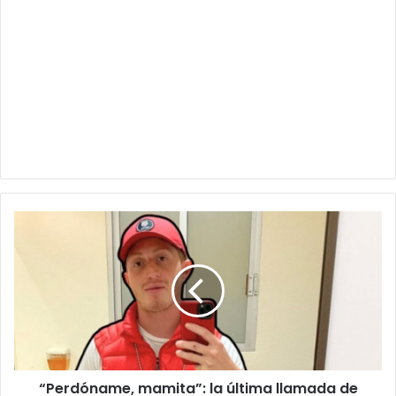
“Perdóname,
mamita”:
la
última
llamada
de
Octavio
Ocaña
que
“Perdóname, mamita”: la última llamada de
conmovió