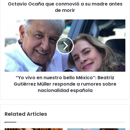
a
Octavio Ocaña que conmovió a su madre antes
su
de morir
madre
antes
“Yo
de
vivo
morir
en
nuestro
bello
México”:
Beatriz
Gutiérrez
Müller
“Yo vivo en nuestro bello México”: Beatriz
responde
a
Gutiérrez Müller responde a rumores sobre
rumores
nacionalidad española
sobre
nacionalidad
española
Related Articles