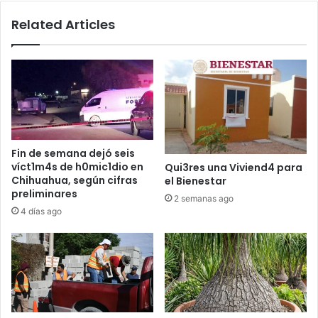
Related Articles
Fin de semana dejó seis
víct1m4s de h0mic1dio en
Qui3res una Viviend4 para
Chihuahua, según cifras
el Bienestar
preliminares
2 semanas ago
4 días ago