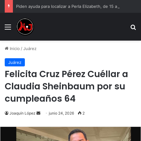
Piden ayuda para localizar a Perla Elizabeth, de 15 años
Menu
B
Inicio
/
Juárez
Juárez
Felicita Cruz Pérez Cuéllar a
Claudia Sheinbaum por su
cumpleaños 64
Send
Joaquín López
junio 24, 2026
2
an
email