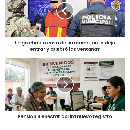
casa
de
su
mamá,
no
lo
Llegó ebrio a casa de su mamá, no lo dejó
dejó
entrar
entrar y quebró las ventanas
y
quebró
Pensión
las
Bienestar
ventanas
abrirá
nuevo
registro
Pensión Bienestar abrirá nuevo registro