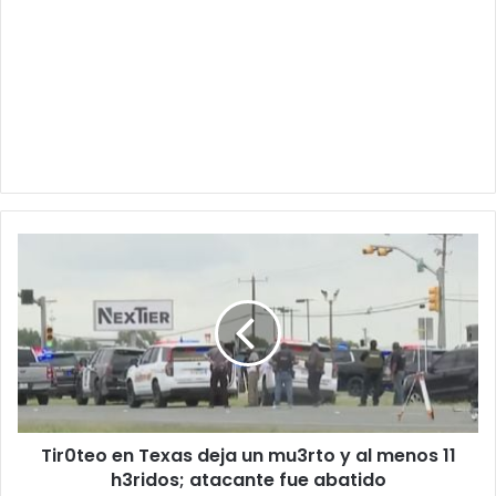
Tir0teo
en
Texas
deja
un
mu3rto
y
al
menos
Tir0teo en Texas deja un mu3rto y al menos 11
11
h3ridos;
h3ridos; atacante fue abatido