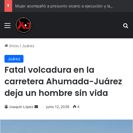
Mujer acompañó a presunto sicario a ejecución y la abandonó; solo la arrestaron a ella
Menu
B
Inicio
/
Juárez
Juárez
Fatal volcadura en la
carretera Ahumada-Juárez
deja un hombre sin vida
Send
Joaquín López
junio 12, 2026
4
an
email