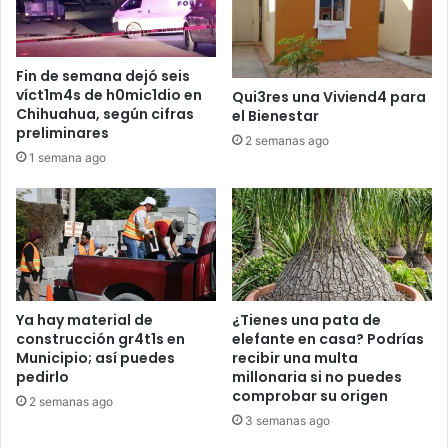
Fin de semana dejó seis
víct1m4s de h0mic1dio en
Qui3res una Viviend4 para
Chihuahua, según cifras
el Bienestar
preliminares
2 semanas ago
1 semana ago
Ya hay material de
¿Tienes una pata de
construcción gr4t1s en
elefante en casa? Podrías
Municipio; así puedes
recibir una multa
pedirlo
millonaria si no puedes
comprobar su origen
2 semanas ago
3 semanas ago