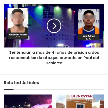
atacante
fue
Sentencian
abatido
a
más
de
41
años
de
prisión
a
Sentencian a más de 41 años de prisión a dos
dos
responsables
responsables de ata.que ar.mado en Real del
de
Desierto
ata.que
ar.mado
en
Related Articles
Real
del
Desierto