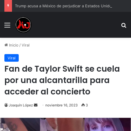
Trump acusa a México de perjudicar a Estados Unidos y defiende sus aranceles
Menu
B
Inicio
/
Viral
Viral
Fan de Taylor Swift se cuela
por una alcantarilla para
acceder al concierto
Send
Joaquín López
noviembre 16, 2023
3
an
email