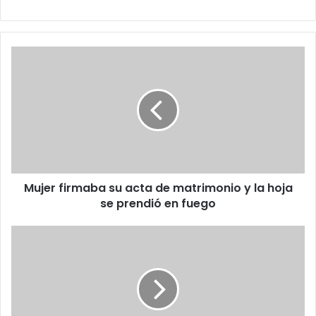
Mujer
firmaba
su
acta
de
matrimonio
y
la
hoja
Mujer firmaba su acta de matrimonio y la hoja
se
prendió
se prendió en fuego
en
fuego
Modelo
se
hace
viral
por
desfilar