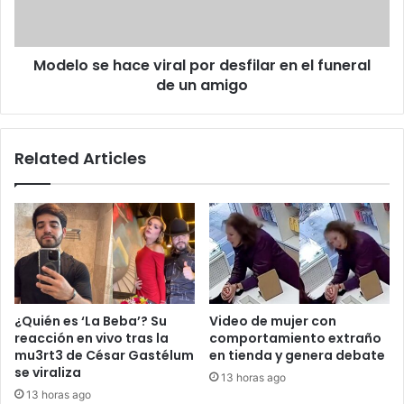
en
el
funeral
Modelo se hace viral por desfilar en el funeral
de
un
de un amigo
amigo
Related Articles
¿Quién es ‘La Beba’? Su
Video de mujer con
reacción en vivo tras la
comportamiento extraño
mu3rt3 de César Gastélum
en tienda y genera debate
se viraliza
13 horas ago
13 horas ago