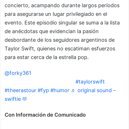
concierto, acampando durante largos períodos
para asegurarse un lugar privilegiado en el
evento. Este episodio singular se suma a la lista
de anécdotas que evidencian la pasión
desbordante de los seguidores argentinos de
Taylor Swift, quienes no escatiman esfuerzos
para estar cerca de la estrella pop.
@forky361
Se hizo canon qhe las swifties
salimos de las alcantarillas 🕳️
#taylorswift
#theerastour
#fyp
#humor
♬ original sound –
swiftie 🫶
Con Información de Comunicado