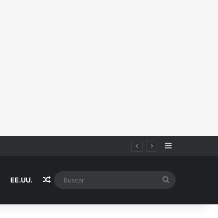
Sidebar
Random Article
Buscar
EE.UU.