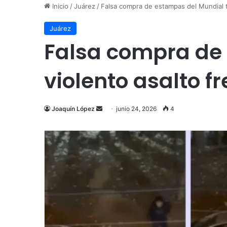
Inicio
/
Juárez
/
Falsa compra de estampas del Mundial t
Juárez
Falsa compra de
violento asalto f
Send
Joaquín López
junio 24, 2026
4
an
email