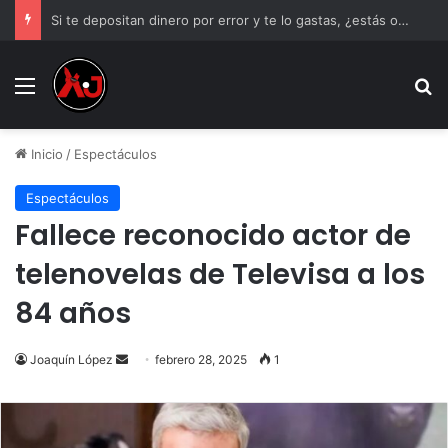
Si te depositan dinero por error y te lo gastas, ¿estás obligado a devolverlo?
Menu
B
Inicio
/
Espectáculos
Espectáculos
Fallece reconocido actor de
telenovelas de Televisa a los
84 años
Send
Joaquín López
febrero 28, 2025
1
an
email