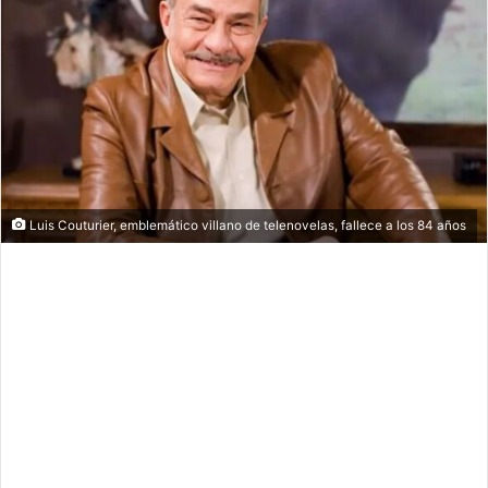
Luis Couturier, emblemático villano de telenovelas, fallece a los 84 años