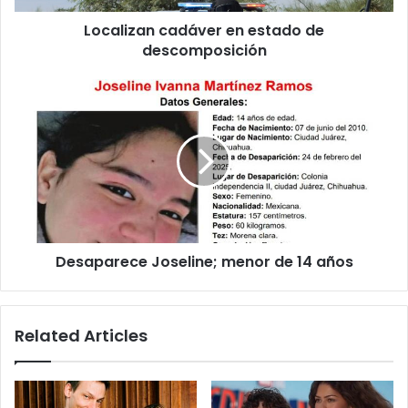
Localizan cadáver en estado de
descomposición
Desaparece
Joseline;
menor
de
14
años
Desaparece Joseline; menor de 14 años
Related Articles