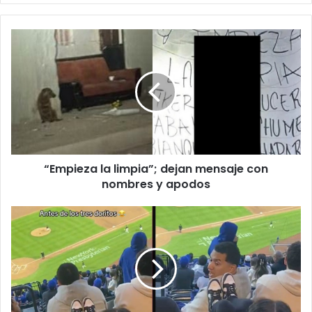
“Empieza
la
limpia”;
dejan
mensaje
con
nombres
y
apodos
“Empieza la limpia”; dejan mensaje con
nombres y apodos
Mujer
es
captada
AGREDIENDO
a
hombre
en