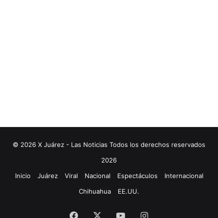
© 2026 X Juárez - Las Noticias Todos los derechos reservados
2026
Inicio
Juárez
Viral
Nacional
Espectáculos
Internacional
Chihuahua
EE.UU.
Facebook
X
YouTube
Instagram