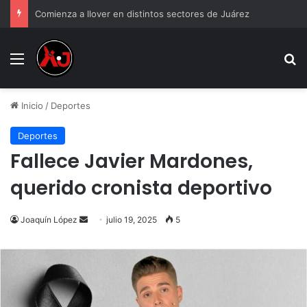
Comienza a llover en distintos sectores de Juárez
Menu
B
Inicio
/
Deportes
Deportes
Fallece Javier Mardones,
querido cronista deportivo
Send
Joaquín López
julio 19, 2025
5
an
email