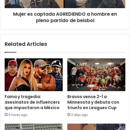
pleno
partido
Mujer es captada AGREDIENDO a hombre en
de
beisbol
pleno partido de beisbol
Related Articles
Fama y tragedia:
Bravos vence 2-1 a
asesinatos de influencers
Minnesota y debuta con
que impactaron a México
triunfo en Leagues Cup
5 horas ago
2 días ago