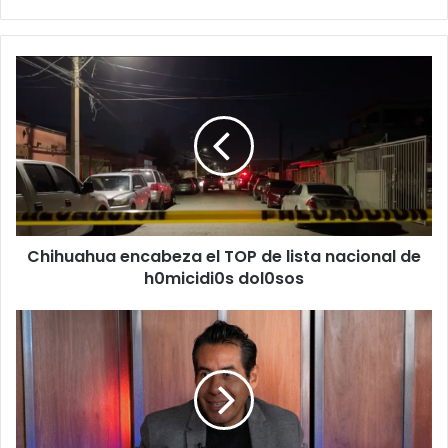
Chihuahua
encabeza
el
TOP
de
lista
nacional
de
h0micidi0s
Chihuahua encabeza el TOP de lista nacional de
dol0sos
h0micidi0s dol0sos
Yordi
Rosado
dice
en
VIDEO
su
tía