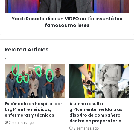
inventó
los
Yordi Rosado dice en VIDEO su tía inventó los
famosos
molletes
famosos molletes
Related Articles
Escándalo en hospital por
Alumna resulta
0rg14 entre médicos,
gr4vemente her1da tras
enfermeras y técnicos
d1sp4ro de compañero
dentro de preparatoria
2 semanas ago
3 semanas ago