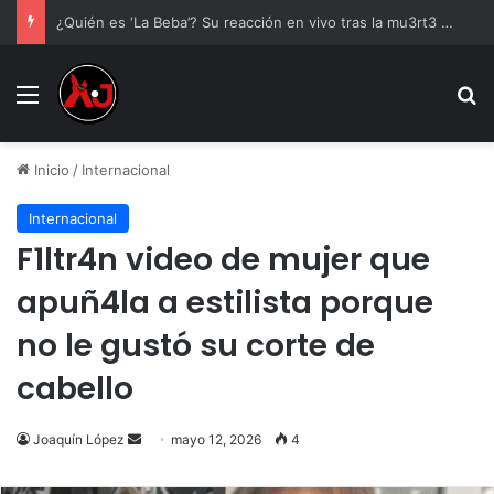
¿Quién es ‘La Beba’? Su reacción en vivo tras la mu3rt3 de César Gastélum se viraliza
Menu
B
Inicio
/
Internacional
Internacional
F1ltr4n video de mujer que
apuñ4la a estilista porque
no le gustó su corte de
cabello
Send
Joaquín López
mayo 12, 2026
4
an
email