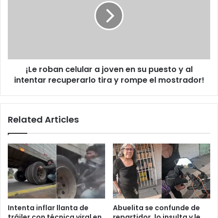
TikTok
a
joven
en
su
puesto
y
¡Le roban celular a joven en su puesto y al
al
intentar
intentar recuperarlo tira y rompe el mostrador!
recuperarlo
tira
y
Related Articles
rompe
el
mostrador!
Intenta inflar llanta de
Abuelita se confunde de
tráiler con técnica viral en
repartidor, lo insulta y le