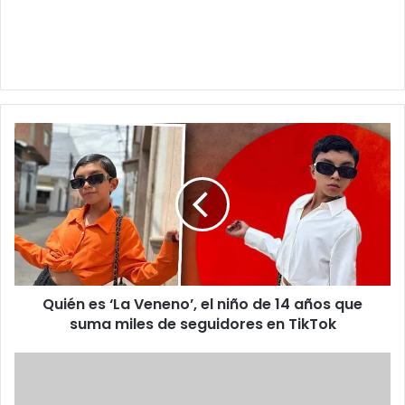
Quién
es
‘La
Veneno’,
el
niño
de
14
años
Quién es ‘La Veneno’, el niño de 14 años que
que
suma
suma miles de seguidores en TikTok
miles
de
¡Le
seguidores
roban
en
celular