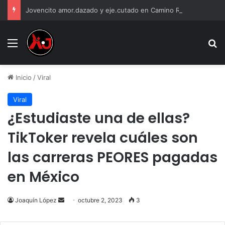
Jovencito amor.dazado y eje.cutado en Camino Real
Menu
B
Inicio
/
Viral
Viral
¿Estudiaste una de ellas?
TikToker revela cuáles son
las carreras PEORES pagadas
en México
Send
Joaquín López
octubre 2, 2023
3
an
email