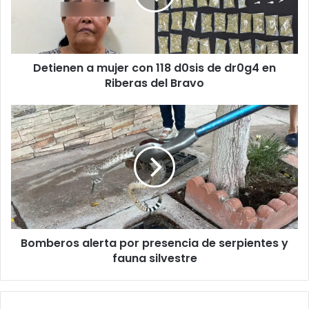
d0sis
de
dr0g4
en
Detienen a mujer con 118 d0sis de dr0g4 en
Riberas
del
Riberas del Bravo
Bravo
Bomberos
alerta
por
presencia
de
serpientes
y
fauna
silvestre
Bomberos alerta por presencia de serpientes y
fauna silvestre