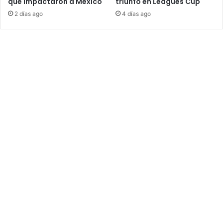
que impactaron a México
triunfo en Leagues Cup
2 días ago
4 días ago