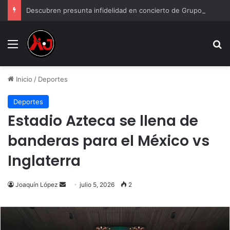
Descubren presunta infidelidad en concierto de Grupo Firme: “Mi prima anda con el esposo de mi hermana”
Menu
B
Inicio
/
Deportes
Deportes
Estadio Azteca se llena de
banderas para el México vs
Inglaterra
Send
Joaquín López
julio 5, 2026
2
an
email