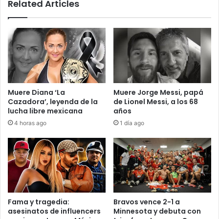
Related Articles
Muere Diana ‘La
Muere Jorge Messi, papá
Cazadora’, leyenda de la
de Lionel Messi, a los 68
lucha libre mexicana
años
4 horas ago
1 día ago
Fama y tragedia:
Bravos vence 2-1 a
asesinatos de influencers
Minnesota y debuta con