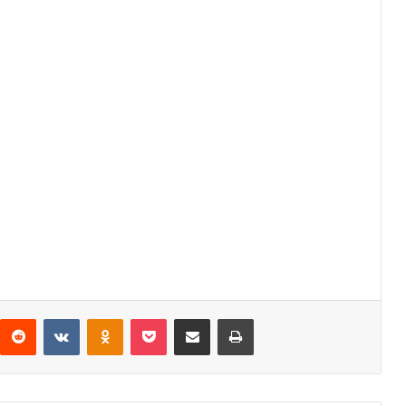
interest
Reddit
VKontakte
Odnoklassniki
Pocket
Share via Email
Print