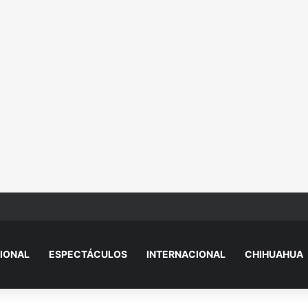
il emite alerta por tormenta rumbo a Juárez
IONAL
ESPECTÁCULOS
INTERNACIONAL
CHIHUAHUA