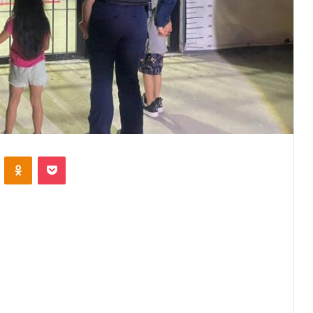
VKontakte
Odnoklassniki
Pocket