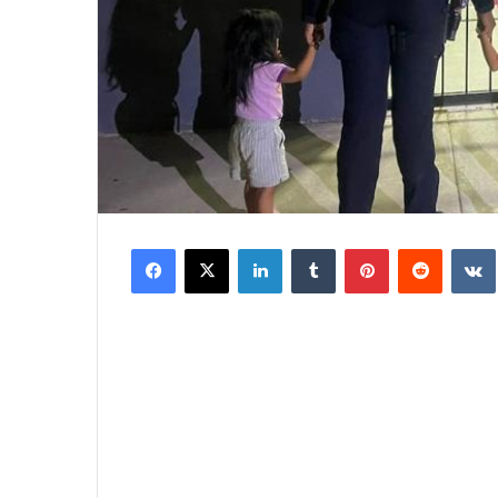
Facebook
X
LinkedIn
Tumblr
Pinterest
Reddit