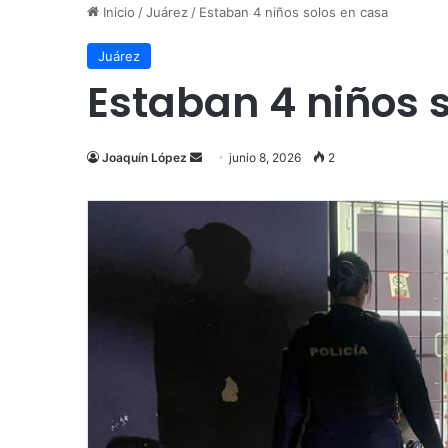
Inicio
/
Juárez
/
Estaban 4 niños solos en casa
Juárez
Estaban 4 niños 
Send
Joaquín López
junio 8, 2026
2
an
email